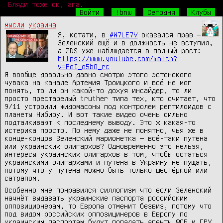
Бляди тоже ок, ага.
Войти
!bnw
Сегодня
Клубы
мысли
украина
Я, кстати, в
#W7LE7V
оказался прав —
Зеленский ещё и в должность не вступил,
а ZDS уже наблюдается в полный рост:
https://www.youtube.com/watch?
v=PoI_o5bO_rc
Я вообще довольно давно смотрю этого эстонского
чувака на канале Артемия Троицкого и всё не мог
понять, то ли он какой-то дохуя инсайдер, то ли
просто престарелый truther типа тех, кто считает, что
9/11 устроили жидомасоны под контролем рептилоидов с
планеты Нибиру. И вот такие видео очень сильно
подталкивают к последнему выводу. Это ж какая-то
истерика просто. По нему даже не понятно, чья же в
конце-концов Зеленский марионетка — всё-таки путена
или украинских олигархов? Одновременно это нельзя,
интересы украинских олигархов в том, чтобы остаться
украинскими олигархами и путена в Украину не пущать,
потому что у путена можно быть только шестёркой или
сатрапом.
Особенно мне понравился силлогизм что если Зеленский
начнёт выдавать украинские паспорта российским
оппозиционерам, то Европа отменит безвиз, потому что
под видом российских оппозицинеров в Европу по
украинским паспортам будут попадать агенты ФСБ и ГРУ.