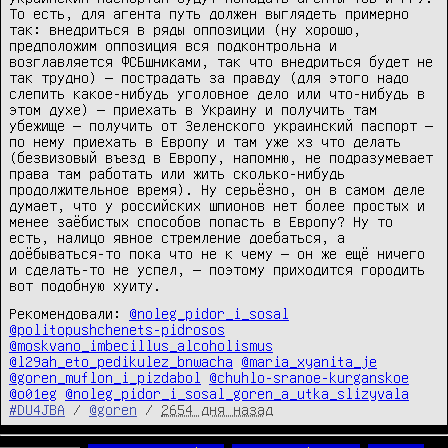
То есть, для агента путь должен выглядеть примерно
так: внедриться в ряды оппозиции (ну хорошо,
предположим оппозиция вся подконтрольна и
возглавляется ФСБшниками, так что внедриться будет не
так трудно) — пострадать за правду (для этого надо
слепить какое-нибудь уголовное дело или что-нибудь в
этом духе) — приехать в Украину и получить там
убежище — получить от Зеленского украинский паспорт —
по нему приехать в Европу и там уже хз что делать
(безвизовый въезд в Европу, напомню, не подразумевает
права там работать или жить сколько-нибудь
продолжительное время). Ну серьёзно, он в самом деле
думает, что у российских шпионов нет более простых и
менее заёбистых способов попасть в Европу? Ну то
есть, налицо явное стремление доебаться, а
доёбываться-то пока что не к чему — он же ещё ничего
и сделать-то не успел, — поэтому приходится городить
вот подобную хуиту.
Рекомендовали:
@noleg_pidor_i_sosal
@politopushchenets-pidrosos
@moskvano_imbecillus_alcoholismus
@l29ah_eto_pedikulez_bnwacha
@maria_xyanita_je
@goren_muflon_i_pizdabol
@chuhlo-sranoe-kurganskoe
@o01eg
@noleg_pidor_i_sosal_goren_a_utka_slizyvala
#DU4JBA
/
@goren
/
2654 дня назад