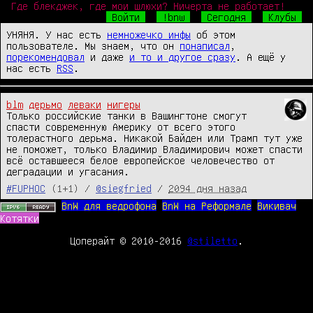
Где блекджек, где мои шлюхи? Ничерта не работает!
Войти
!bnw
Сегодня
Клубы
УНЯНЯ. У нас есть
немножечко инфы
об этом
пользователе. Мы знаем, что он
понаписал
,
порекомендовал
и даже
и то и другое сразу
. А ещё у
нас есть
RSS
.
blm
дерьмо
леваки
нигеры
Только российские танки в Вашингтоне смогут 
спасти современную Америку от всего этого 
толерастного дерьма. Никакой Байден или Трамп тут уже 
не поможет, только Владимир Владимирович может спасти 
всё оставшееся белое европейское человечество от 
деградации и угасания.
#FUPHOC
(1+1) /
@siegfried
/
2094 дня назад
BnW для ведрофона
BnW на Реформале
Викивач
Котятки
Цоперайт © 2010-2016
@stiletto
.