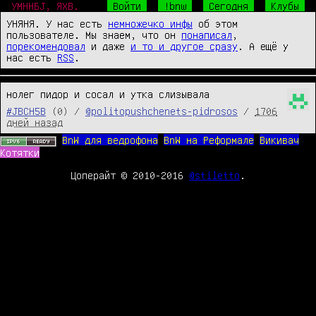
УМННБJ, ЯХВ.
Войти
!bnw
Сегодня
Клубы
УНЯНЯ. У нас есть
немножечко инфы
об этом
пользователе. Мы знаем, что он
понаписал
,
порекомендовал
и даже
и то и другое сразу
. А ещё у
нас есть
RSS
.
нолег пидор и сосал и утка слизывала
#JBCH5B
(0) /
@politopushchenets-pidrosos
/
1706
дней назад
BnW для ведрофона
BnW на Реформале
Викивач
Котятки
Цоперайт © 2010-2016
@stiletto
.