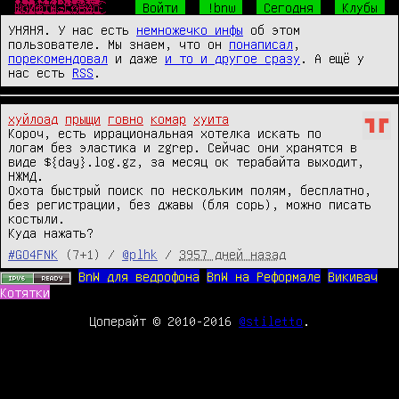
Ш̴̴̜̥͍͕̼̙̱͙͎͍̘̀̐̔́̾̃͒̈̔̎́́͜р̧̛̺͖͖̯̖ͧͤ͋̅̽ͧ̈̐̽̆̐͋ͤͦͬ͛̃̑͞͞и̒ͥͤͯ͂ͣ̐̉̑ͫ̉̑҉̛͏̸̻͕͇͚̤͕̯̱̳͉ͅф̴̴̡̟̞͙̙̻͍̦͔̤̞̔̓́̍͗̚͢͞ͅт̨̐ͫ̂͊̄̃ͥͪ͏̫̺͍̞̼͈̩̥̜͔͜͜ы̸̴̱̺̼̠̦͍͍͍̱̖͔̖̱͉̅͑͌͒ͫ͒̀ͥ͐ͤ̅͘̕.̵̴̡̭̼̮͖͈̙͖͖̲̮̬͍͙̼̯̦̮̮ͦ̆̀̑̌ͮͧͣͯ̔̂́͟г͌ͮ̏̈͂ͯ̚҉̛̙̬̘̲̗͇͕̠̙͙̼̩͚̀͘͞ͅо̷̥̯̘̓ͤ̽͒̋̉̀̂̄̒̓̊ͨ͛́̌ͤ̂̀͠в̶̒͒̓̏̓̚҉̛̙̘̺̰̮̼̟̼̥̟̘̠̜͜н̸̷̸̲̝͈͙̰̟̻̟̰̜̟̗͎̻̻͍̿̔̃ͨ͑о̔̀̋ͫ̇̿̐ͫ͌͗ͩ҉̨̜̙̙͈͍̮̮̼̙̘̞̕͜͡
Войти
!bnw
Сегодня
Клубы
УНЯНЯ. У нас есть
немножечко инфы
об этом
пользователе. Мы знаем, что он
понаписал
,
порекомендовал
и даже
и то и другое сразу
. А ещё у
нас есть
RSS
.
хуйлоад
прыщи
говно
комар
хуита
Короч, есть иррациональная хотелка искать по 
логам без эластика и zgrep. Сейчас они хранятся в 
виде ${day}.log.gz, за месяц ок терабайта выходит, 
НЖМД. 

Охота быстрый поиск по нескольким полям, бесплатно, 
без регистрации, без джавы (бля сорь), можно писать 
костыли.

Куда нажать?
#GO4FNK
(7+1) /
@plhk
/
3957 дней назад
BnW для ведрофона
BnW на Реформале
Викивач
Котятки
Цоперайт © 2010-2016
@stiletto
.