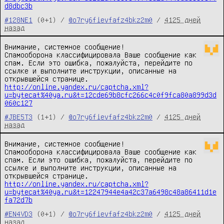
d8dbc3b
#128NE1
(0+1) /
@o7ry6fievfafz4bkz2m0
/
4125 дней
назад
Внимание, системное сообщение!
Спамооборона классифицировала Ваше сообщение как
спам. Если это ошибка, пожалуйста, перейдите по
ссылке и выполните инструкции, описанные на
открывшейся странице.
http://online.yandex.ru/captcha.xml?
u=bytecat%40ya.ru&t=12cde69b8cfc266c4c0f9fca80a899d3d
060c127
#JBE5T3
(1+1) /
@o7ry6fievfafz4bkz2m0
/
4125 дней
назад
Внимание, системное сообщение!
Спамооборона классифицировала Ваше сообщение как
спам. Если это ошибка, пожалуйста, перейдите по
ссылке и выполните инструкции, описанные на
открывшейся странице.
http://online.yandex.ru/captcha.xml?
u=bytecat%40ya.ru&t=12247944e4a42c37a6498c48a86411d1e
fa72d7b
#EN4VD3
(0+1) /
@o7ry6fievfafz4bkz2m0
/
4125 дней
назад