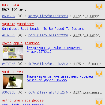
naca
nasa
NACA 100 лет.
#6H47HR
(0) /
@o7ry6fievfafz4bkz2m0
/
4172 дня назад
systemd
gummiboot
Gummiboot Boot Loader To Be Added To Systemd
#EDKFA5
(0) /
@o7ry6fievfafz4bkz2m0
/
4173 дня назад
govno
apple
thinkpad
http://www.youtube.com/watch?
v=uqNqSSTCklQ
#4TVOM5
(0) /
@o7ry6fievfafz4bkz2m0
/
4175 дней назад
youtube
trains
Наименьшая из мне известных моделей
железной дороги,D≈5mm
#90JG5L
(0) /
@o7ry6fievfafz4bkz2m0
/
4177 дней назад
astro
trash
sci
geodesy
the Flath Earth Society