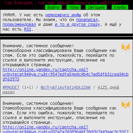
Где блекджек, где мои шлюхи? Ничерта не работает!
Войти
!bnw
Сегодня
Клубы
УНЯНЯ. У нас есть
немножечко инфы
об этом
пользователе. Мы знаем, что он
понаписал
,
порекомендовал
и даже
и то и другое сразу
. А ещё у
нас есть
RSS
.
Внимание, системное сообщение!
Спамооборона классифицировала Ваше сообщение как
спам. Если это ошибка, пожалуйста, перейдите по
ссылке и выполните инструкции, описанные на
открывшейся странице.
http://online.yandex.ru/captcha.xml?
u=bytecat%40ya.ru&t=9547edfa54e0c0b4c7ad5dfb31cea30cb
df63973
#RMUDET
(1+1) /
@o7ry6fievfafz4bkz2m0
/
4125 дней
назад
Внимание, системное сообщение!
Спамооборона классифицировала Ваше сообщение как
спам. Если это ошибка, пожалуйста, перейдите по
ссылке и выполните инструкции, описанные на
открывшейся странице.
http://online.yandex.ru/captcha.xml?
u=bytecat%40ya.ru&t=d32a2a70389640f78d2b7449aac3c93f7