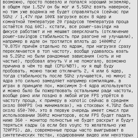
возможно, просто повезло и попался хороший экземляр, 
в общем при 1.52V он бы мог и 5.5Ghz взять наверное, 
но там уже водянка не будет справляться (сейчас при 
5Ghz / 1.47V при 100% загрузке всех 8 ядер и 
комнатной температуре 20 градусов температура проца 
остаётся под 60C). кстати, все power-savingи на 
фикусе работают и не мешают оверклочить (отключение 
power-savingов стабильность при разгоне не улучшали), 
например в идле он тротлится вплоть до 1400Mhz / 
~0.875V причём отдельно по ядрам, при нагрузке сразу 
переключается в топ частоту. вообще удавалось юзать 
на 5.2Ghz но были рандомные зависания (хоть и не 
частые), пробовал апнуть V и не помогало, возможно 
причина в чём то ещё (CPU/NB?), ну я ещё буду 
пробовать. можно также отключить 2, 4 или 6 ядер, 
тогда стабильность после 5Ghz улучшается, но минус 2 
ядра это сильно замедляет например компиляцию. в 
играх в принципе пох, максимум 3-4 ядра используются 
и можно было бы пожертвовать остальными ради частоты, 
вообще рано или поздно в любой игре FPS упрётся в 
частоту проца, к примеру в xonotic сейчас в среднем 
около 800FPS (на минималках), на стоковых 4.7Ghz было 
около 650-700. это в первую очередь имеет смысл при 
использовании 360hz мониторов, если FPS будет падать 
ниже 360 - монитор полностью не будет раскрыт и будут 
теряться кадры (а если без vsync то желательно уже 
720FPS). да, современные процы часто выигрывают в 
синтетических тестах, кодировании видео или некоторых 