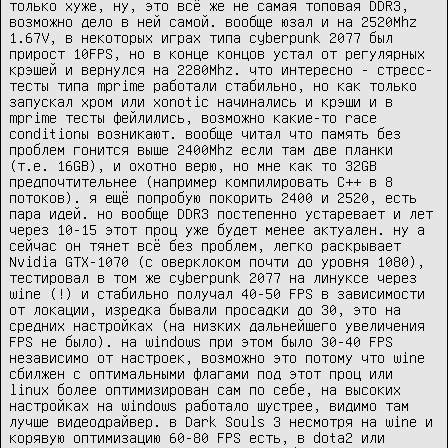
только хуже, ну, это всё же не самая топовая DDR3, 
возможно дело в ней самой. вообще юзал и на 2520Mhz 
1.67V, в некоторых играх типа cyberpunk 2077 был 
прирост 10FPS, но в конце концов устал от регулярных 
крэшей и вернулся на 2280Mhz. что интересно - стресс-
тесты типа mprime работали стабильно, но как только 
запускал хром или xonotic начинались и крэши и в 
mprime тесты фейлились, возможно какие-то race 
conditionы возникают. вообще читал что память без 
проблем гонится выше 2400Mhz если там две планки 
(т.е. 16GB), и охотно верю, но мне как то 32GB 
предпочтительнее (например компилировать С++ в 8 
потоков). я ещё попробую покорить 2400 и 2520, есть 
пара идей. но вообще DDR3 постепенно устаревает и лет 
через 10-15 этот проц уже будет менее актуален. ну а 
сейчас он тянет всё без проблем, легко раскрывает 
Nvidia GTX-1070 (с оверклоком почти до уровня 1080), 
тестировал в том же cyberpunk 2077 на линуксе через 
wine (!) и стабильно получал 40-50 FPS в зависимости 
от локации, изредка бывали просадки до 30, это на 
средних настройках (на низких дальнейшего увеличения 
FPS не было). на windows при этом было 30-40 FPS 
независимо от настроек, возможно это потому что wine 
сбилжен с оптимальными флагами под этот проц или 
linux более оптимизирован сам по себе, на высоких 
настройках на windows работало шустрее, видимо там 
лучше видеодрайвер. в Dark Souls 3 несмотря на wine и 
корявую оптимизацию 60-80 FPS есть, в dota2 или 