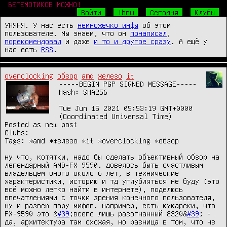
БЕГЕМОТИКОВ МОЖНО!
Войти
!bnw
Сегодня
Клубы
УНЯНЯ. У нас есть
немножечко инфы
об этом
пользователе. Мы знаем, что он
понаписал
,
порекомендовал
и даже
и то и другое сразу
. А ещё у
нас есть
RSS
.
overclocking
обзор
amd
железо
it
-----BEGIN PGP SIGNED MESSAGE-----

Hash: SHA256

Tue Jun 15 2021 05:53:19 GMT+0000 
(Coordinated Universal Time)

Posted as new post

Clubs:

Tags: *amd *железо *it *overclocking *обзор

ну что, котятки, надо бы сделать объективный обзор на 
легендарный AMD-FX 9590. довелось быть счастливым 
владельцем оного около 6 лет, в технические 
характеристики, историю и тд углубляться не буду (это 
всё можно легко найти в интернете), поделюсь 
впечатлениями с точки зрения конечного пользователя, 
ну и развею пару мифов. например, есть кукареки, что 
FX-9590 это &
#39
;всего лишь разогнанный 8320&
#39
; - 
да, архитектура там схожая, но разница в том, что не 