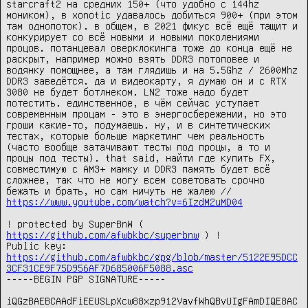
starcraft2 на средних 150+ (что удобно с 144hz 
моником), в xonotic удавалось добиться 900+ (при этом 
там однопоток). в общем, в 2021 фикус всё ещё тащит и 
конкурирует со всё новыми и новыми поколениями 
процов. потанцевал оверклокинга тоже до конца ещё не 
раскрыт, например можно взять DDR3 потоповее и 
водянку помощнее, а там глядишь и на 5.5Ghz / 2600Mhz 
DDR3 заведётся. да и видеокарту, я думаю он и с RTX 
3080 не будет ботлнеком. LN2 тоже надо будет 
потестить. единственное, в чём сейчас уступает 
современным процам - это в энергосбережении, но это 
гроши какие-то, подумаешь. ну, и в синтетических 
тестах, которые больше маркетинг чем реальность 
(часто вообще затачивают тесты под процы, а то и 
процы под тесты). that said, найти где купить FX, 
совместимую с AM3+ мамку и DDR3 память будет всё 
сложнее, так что не могу всем советовать срочно 
бежать и брать, но сам ничуть не жалею // 
https://www.youtube.com/watch?v=6IzdM2uMD04
! protected by SuperBnW ( 
https://github.com/afwbkbc/superbnw
 ) !

Public key: 
https://github.com/afwbkbc/gpg/blob/master/5122E95DCC
3CF31CE9F75D956AF7D685006F5088.asc
-----BEGIN PGP SIGNATURE-----

iQGzBAEBCAAdFiEEUSLpXcw88xzp912VavfWhQBvUIgFAmDIQE8AC