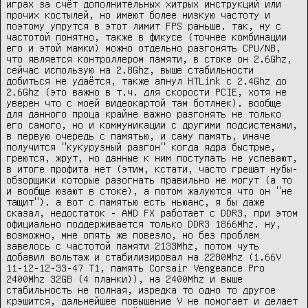
играх за счёт дополнительных хитрых инструкций или 
прочих костылей, но имеют более низкую частоту и 
поэтому упрутся в этот лимит FPS раньше. так, ну с 
частотой понятно, также в фикусе (точнее комбинации 
его и этой мамки) можно отдельно разгонять CPU/NB, 
что является контроллером памяти, в стоке он 2.6Ghz, 
сейчас использую на 2.8Ghz, выше стабильности 
добиться не удаётся, также апнул HTLink с 2.4Ghz до 
2.6Ghz (это важно в т.ч. для скорости PCIE, хотя не 
уверен что с моей видеокартой там ботлнек). вообще 
для данного проца крайне важно разгонять не только 
его самого, но и коммуникации с другими подсистемами, 
в первую очередь с памятью, и саму память, иначе 
получится "кукурузный разгон" когда ядра быстрые, 
греются, жрут, но данные к ним поступать не успевают, 
в итоге профита нет (этим, кстати, часто грешат нубы-
обзорщики которые разогнать правильно не могут (а то 
и вообще юзают в стоке), а потом жалуются что он "не 
тащит"). а вот с памятью есть ньюанс, я бы даже 
сказал, недостаток - AMD FX работает с DDR3, при этом 
официально поддерживается только DDR3 1866Mhz. ну, 
возможно, мне опять же повезло, но без проблем 
завелось с частотой памяти 2133Mhz, потом чуть 
добавил вольтаж и стабилизировал на 2280Mhz (1.66V 
11-12-12-33-47 T1, память Corsair Vengeance Pro 
2400Mhz 32GB (4 планки)), на 2400Mhz и выше 
стабильность не полная, изредка то одно то другое 
крэшится, дальнейшее повышение V не помогает и делает 