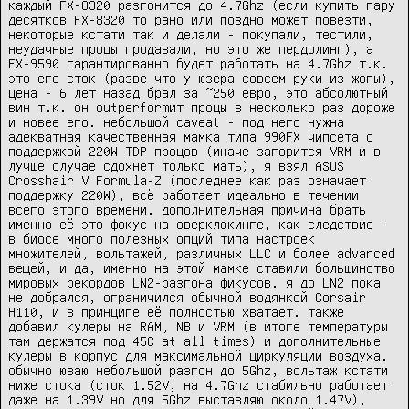
каждый FX-8320 разгонится до 4.7Ghz (если купить пару 
десятков FX-8320 то рано или поздно может повезти, 
некоторые кстати так и делали - покупали, тестили, 
неудачные процы продавали, но это же пердолинг), а 
FX-9590 гарантированно будет работать на 4.7Ghz т.к. 
это его сток (разве что у юзера совсем руки из жопы), 
цена - 6 лет назад брал за ~250 евро, это абсолютный 
вин т.к. он outperformит процы в несколько раз дороже 
и новее его. небольшой caveat - под него нужна 
адекватная качественная мамка типа 990FX чипсета с 
поддержкой 220W TDP процов (иначе загорится VRM и в 
лучше случае сдохнет только мать), я взял ASUS 
Crosshair V Formula-Z (последнее как раз означает 
поддержку 220W), всё работает идеально в течении 
всего этого времени. дополнительная причина брать 
именно её это фокус на оверклокинге, как следствие - 
в биосе много полезных опций типа настроек 
множителей, вольтажей, различных LLC и более advanced 
вещей, и да, именно на этой мамке ставили большинство 
мировых рекордов LN2-разгона фикусов. я до LN2 пока 
не добрался, ограничился обычной водянкой Corsair 
H110, и в принципе её полностью хватает. также 
добавил кулеры на RAM, NB и VRM (в итоге температуры 
там держатся под 45C at all times) и дополнительные 
кулеры в корпус для максимальной циркуляции воздуха. 
обычно юзаю небольшой разгон до 5Ghz, вольтаж кстати 
ниже стока (сток 1.52V, на 4.7Ghz стабильно работает 
даже на 1.39V но для 5Ghz выставляю около 1.47V), 