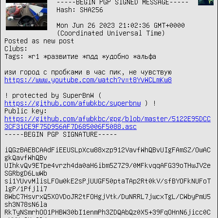
-----BEGIN PGP SIGNED MESSAGE-----

Hash: SHA256

Mon Jun 26 2023 21:02:36 GMT+0000 
(Coordinated Universal Time)

Posted as new post

Clubs:

Tags: *r1 *развитие *пдд *удобно *альфа

изи город с пробками в час пик, не чувствую 
https://www.youtube.com/watch?v=t8YvWCLmKw8
! protected by SuperBnW ( 
https://github.com/afwbkbc/superbnw
 ) !

Public key: 
https://github.com/afwbkbc/gpg/blob/master/5122E95DCC
3CF31CE9F75D956AF7D685006F5088.asc
-----BEGIN PGP SIGNATURE-----

iQGzBAEBCAAdFiEEUSLpXcw88xzp912VavfWhQBvUIgFAmSZ/OwAC
gkQavfWhQBv

UIhkvQv9ETpe4vrzh4da0aH6ibm5Z7Z9/0MFkvqqAFG39oTHwJV2e
SGRbgD6LwWb

si1YUvvMlisLFOw0kE2sPjUUGF50ptaTAp2Rt0kV/sfBYOFkNUFoT
lgP/1Pfjli7

8WbC7HsvrxQ5XOVDoJR2tFOHgjVtk/DuNRRL7jwcxTgL/CWbyPmU5
sh3N78sN6la

RkTyNSmrhOO1PHBW30bI1enmPh3ZDQAbQz0X5+39FqOHnN6jicc0C