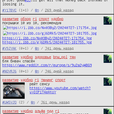
loosing it.
#Y17BVC
(1+1) /
@n
/
269 дней назад
развитие
обзор
r1
спорт
удобно
покрышки 10 из 10, рекомендую 
https://i.ibb.co/Nx03By2/20240727-171754.jpg
https://i.ibb.co/gj6DRk5/20240727-181755.jpg
#V9JYAK
(0+1) /
@n
/
741 день назад
развитие
удобно
здоровье
bnw_ppl
тян
бля бнвач спасён 
https://www.reddit.com/r/europe/s/9u2a2yWBG9
#NOVRJ6
(0+1) /
@n
/
746 дней назад
развитие
удобно
r1
тюнинг
спорт
рейт сенсу 
https://www.youtube.com/watch?
v=OIP1T4eAtoY
#UW5VJO
(2) /
@n
/
761 день назад
развитие
удобно
альфа
пдд
r1