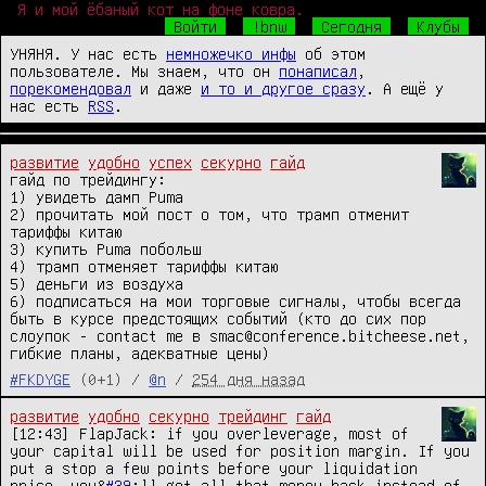
Я и мой ёбаный кот на фоне ковра.
Войти
!bnw
Сегодня
Клубы
УНЯНЯ. У нас есть
немножечко инфы
об этом
пользователе. Мы знаем, что он
понаписал
,
порекомендовал
и даже
и то и другое сразу
. А ещё у
нас есть
RSS
.
развитие
удобно
успех
секурно
гайд
гайд по трейдингу:

1) увидеть дамп Puma

2) прочитать мой пост о том, что трамп отменит 
тариффы китаю

3) купить Puma побольш

4) трамп отменяет тариффы китаю

5) деньги из воздуха

6) подписаться на мои торговые сигналы, чтобы всегда 
быть в курсе предстоящих событий (кто до сих пор 
слоупок - contact me в smac@conference.bitcheese.net, 
гибкие планы, адекватные цены)
#FKDYGE
(0+1) /
@n
/
254 дня назад
развитие
удобно
секурно
трейдинг
гайд
[12:43] FlapJack: if you overleverage, most of 
your capital will be used for position margin. If you 
put a stop a few points before your liquidation 
price. you&
#39
;ll get all that money back instead of 