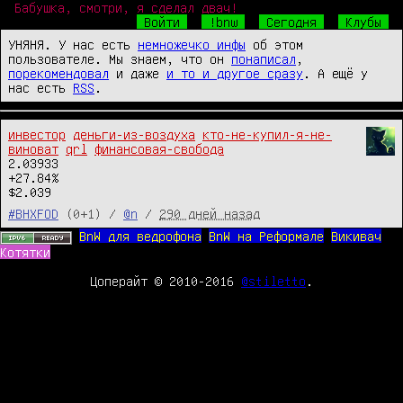
Бабушка, смотри, я сделал двач!
Войти
!bnw
Сегодня
Клубы
УНЯНЯ. У нас есть
немножечко инфы
об этом
пользователе. Мы знаем, что он
понаписал
,
порекомендовал
и даже
и то и другое сразу
. А ещё у
нас есть
RSS
.
инвестор
деньги-из-воздуха
кто-не-купил-я-не-
виноват
qrl
финансовая-свобода
2.03933

‎+27.84%

$2.039
#BHXFOD
(0+1) /
@n
/
290 дней назад
BnW для ведрофона
BnW на Реформале
Викивач
Котятки
Цоперайт © 2010-2016
@stiletto
.