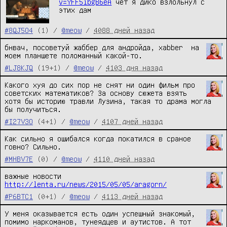
v=YFF5ibgB6eA
 чет я дико взлольнул с 
этих дам
#8QJ5O4
(1) /
@meow
/
4088 дней назад
бнвач, посоветуй жаббер для андройда, xabber  на 
моем планшете поломанный какой-то.
#LJ8KJQ
(19+1) /
@meow
/
4103 дня назад
Какого хуя до сих пор не снят ни один фильм про 
советских математиков? За основу сюжета взять 
хотя бы историю травли Лузина, такая то драма могла 
бы получиться.
#I27V3O
(4+1) /
@meow
/
4107 дней назад
Как сильно я ошибался когда покатился в сраное 
говно? Сильно.
#MHBV7E
(0) /
@meow
/
4110 дней назад
важные новости 
http://lenta.ru/news/2015/05/05/aragorn/
#P6BTC1
(0+1) /
@meow
/
4113 дней назад
У меня оказывается есть один успешный знакомый, 
помимо наркоманов, тунеядцев и аутистов. А тот 