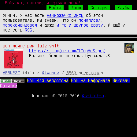
Бабушка, смотри, я сделал двач!
Войти
!bnw
Сегодня
Клубы
УНЯНЯ. У нас есть
немножечко инфы
об этом
пользователе. Мы знаем, что он
понаписал
,
порекомендовал
и даже
и то и другое сразу
. А ещё у
нас есть
RSS
.
оон
мейнстрим
lulz
shit
https://i.imgur.com/7ZcpHdS.png
Больше, больше цветных бумажек :3
#BBNP2Z
(4+1) /
@ivanov
/
3560 дней назад
BnW для ведрофона
BnW на Реформале
Викивач
Котятки
Цоперайт © 2010-2016
@stiletto
.