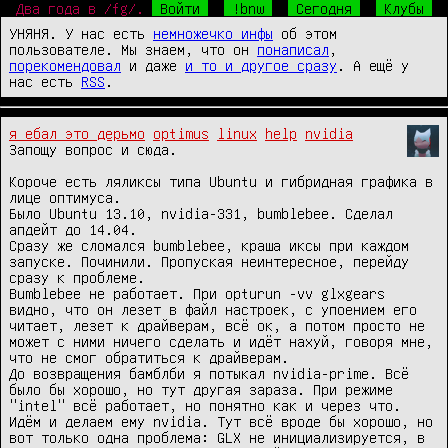
Два года в /fg/.
Войти
!bnw
Сегодня
Клубы
УНЯНЯ. У нас есть
немножечко инфы
об этом
пользователе. Мы знаем, что он
понаписал
,
порекомендовал
и даже
и то и другое сразу
. А ещё у
нас есть
RSS
.
я ебал это дерьмо
optimus
linux
help
nvidia
Запощу вопрос и сюда. 

Короче есть ляликсы типа Ubuntu и гибридная графика в 
лице оптимуса. 

Было Ubuntu 13.10, nvidia-331, bumblebee. Сделал 
апдейт до 14.04.

Сразу же сломался bumblebee, краша иксы при каждом 
запуске. Починили. Пропуская неинтересное, перейду 
сразу к проблеме. 

Bumblebee не работает. При opturun -vv glxgears 
видно, что он лезет в файл настроек, с упоением его 
читает, лезет к драйверам, всё ок, а потом просто не 
может с ними ничего сделать и идёт нахуй, говоря мне, 
что не смог обратиться к драйверам.

До возвращения бамблби я потыкал nvidia-prime. Всё 
было бы хорошо, но тут другая зараза. При режиме 
"intel" всё работает, но понятно как и через что. 
Идём и делаем ему nvidia. Тут всё вроде бы хорошо, но 
вот только одна проблема: GLX не инициализируется, в 