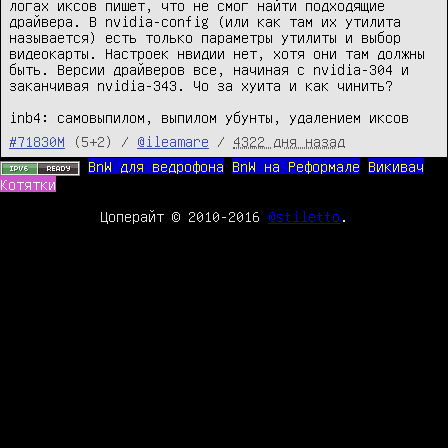
логах иксов пишет, что не смог найти подходящие 
драйвера. В nvidia-config (или как там их утилита 
называется) есть только параметры утилиты и выбор 
видеокарты. Настроек нвидии нет, хотя они там должны 
быть. Версии драйверов все, начиная с nvidia-304 и 
заканчивая nvidia-343. Чо за хуита и как чинить? 

inb4: самовыпилом, выпилом убунты, удалением иксов
#71830M
(5+2) /
@ileamare
/
4322 дня назад
BnW для ведрофона
BnW на Реформале
Викивач
Котятки
Цоперайт © 2010-2016
@stiletto
.