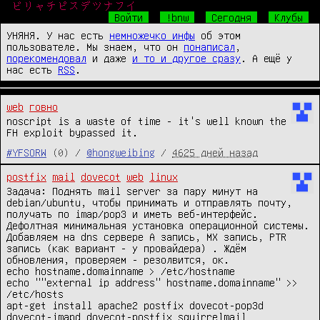
ビリャチピスデツナフイ
Войти
!bnw
Сегодня
Клубы
УНЯНЯ. У нас есть
немножечко инфы
об этом
пользователе. Мы знаем, что он
понаписал
,
порекомендовал
и даже
и то и другое сразу
. А ещё у
нас есть
RSS
.
web
говно
noscript is a waste of time - it's well known the
FH exploit bypassed it.
#YFSORW
(0) /
@hongweibing
/
4625 дней назад
postfix
mail
dovecot
web
linux
Задача: Поднять mail server за пару минут на
debian/ubuntu, чтобы принимать и отправлять почту,
получать по imap/pop3 и иметь веб-интерфейс.
Дефолтная минимальная установка операционной системы.
Добавляем на dns сервере A запись, MX запись, PTR
запись (как вариант - у провайдера) . Ждём
обновления, проверяем - резолвится, ок.
echo hostname.domainname > /etc/hostname
echo ""external ip address" hostname.domainname" >>
/etc/hosts
apt-get install apache2 postfix dovecot-pop3d
dovecot-imapd dovecot-postfix squirrelmail