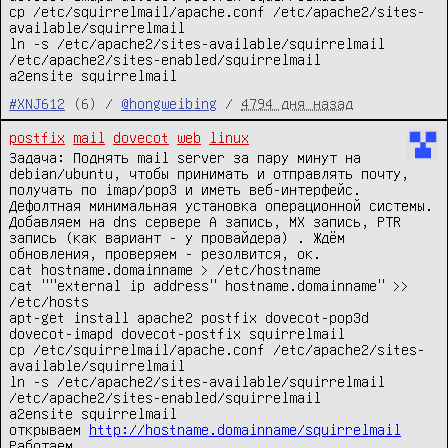
cp /etc/squirrelmail/apache.conf /etc/apache2/sites-
available/squirrelmail
ln -s /etc/apache2/sites-available/squirrelmail
/etc/apache2/sites-enabled/squirrelmail
a2ensite squirrelmail
#XNJ612
(6) /
@hongweibing
/
4794 дня назад
postfix
mail
dovecot
web
linux
Задача: Поднять mail server за пару минут на
debian/ubuntu, чтобы принимать и отправлять почту,
получать по imap/pop3 и иметь веб-интерфейс.
Дефолтная минимальная установка операционной системы.
Добавляем на dns сервере A запись, MX запись, PTR
запись (как вариант - у провайдера) . Ждём
обновления, проверяем - резолвится, ок.
cat hostname.domainname > /etc/hostname
cat ""external ip address" hostname.domainname" >>
/etc/hosts
apt-get install apache2 postfix dovecot-pop3d
dovecot-imapd dovecot-postfix squirrelmail
cp /etc/squirrelmail/apache.conf /etc/apache2/sites-
available/squirrelmail
ln -s /etc/apache2/sites-available/squirrelmail
/etc/apache2/sites-enabled/squirrelmail
a2ensite squirrelmail
открываем
http://hostname.domainname/squirrelmail
Работаем.