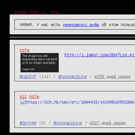
Бляди тоже ок, ага.
УНЯНЯ. У нас есть
немножечко инфы
об этом пользо
nsfw
http://i.imgur.com/Gb4TLns.gi
#KQUOYP
(1+1) /
@hongweibing
/
4298 дней назад
pic
nsfw
#56YX4H
(3) /
@hongweibing
/
4337 дней назад