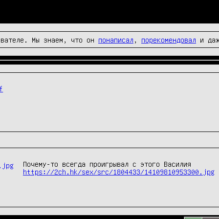
вателе. Мы знаем, что он
понаписал
,
порекомендовал
и да
f
https://2ch.hk/sex/src/1804433/14109810953300.jpg