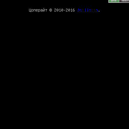
Цоперайт © 2010-2016
@stiletto
.