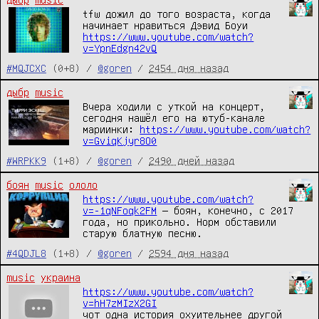
tfw дожил до того возраста, когда
начинает нравиться Дэвид Боуи
https://www.youtube.com/watch?
v=YpnEdgn42vQ
#MQJCXC
(0+8) /
@goren
/
2454 дня назад
дыбр
music
Вчера ходили с уткой на концерт,
сегодня нашёл его на ютуб-канале
мариинки:
https://www.youtube.com/watch?
v=GviqKjyr8O0
#WRPKK9
(1+8) /
@goren
/
2490 дней назад
боян
music
ололо
https://www.youtube.com/watch?
v=-1qNFoqk2FM
— боян, конечно, с 2017
года, но прикольно. Норм обставили
старую блатную песню.
#4QDJL8
(1+8) /
@goren
/
2594 дня назад
music
украина
https://www.youtube.com/watch?
v=hH7zMIzX2GI
чот одна история охуительнее другой