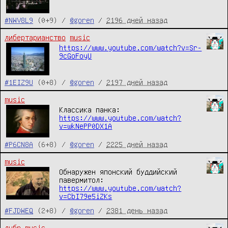
#NWV8L9
(0+9) /
@goren
/
2196 дней назад
либертарианство
music
https://www.youtube.com/watch?v=Sr-
9cGoFoyU
#1EIZ9U
(0+8) /
@goren
/
2197 дней назад
music
Классика панка:
https://www.youtube.com/watch?
v=wkNePP0DX1A
#P6CN8A
(6+8) /
@goren
/
2225 дней назад
music
Обнаружен японский буддийский
павермитол:
https://www.youtube.com/watch?
v=CbI79e5iZKs
#FJDWEQ
(2+8) /
@goren
/
2381 день назад
дыбр
music