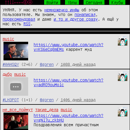
↑↑↓↓←→←→ⒷⒶ
Войти
!bnw
Сегодня
Клубы
УНЯНЯ. У нас есть
немножечко инфы
об этом
пользователе. Мы знаем, что он
понаписал
,
порекомендовал
и даже
и то и другое сразу
. А ещё у
нас есть
RSS
.
music
https://www.youtube.com/watch?
v=KS6eCq8mEMs
каррент муд
#0AHSQY
(2+6) /
@goren
/
1088 дней назад
дыбр
music
https://www.youtube.com/watch?
v=adRO9ouMolc
#LH3POT
(1+1) /
@goren
/
1406 дней назад
не_все_поймут
такие_дела
music
https://www.youtube.com/watch?
v=gNl7u_ckbHU
Поздравления всем причастным