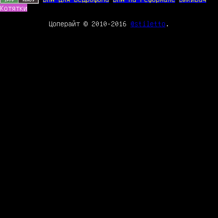
Котятки
Цоперайт © 2010-2016
@stiletto
.