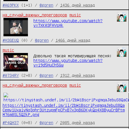
#A69PKX
(1+1) /
@goren
/
1436 дней назад
на_случай_важных_переговоров
music
https://www.youtube.com/watch?
v=TXK03FHVsHk
#H3GEUQ
(0) /
@goren
/
1466 дней назад
music
Довольно такая мотивирующая песня:
https://www.youtube.com/watch?
v=19d5HuCh5Gw
#0734RY
(2+8) /
@goren
/
1912 дней назад
на_случай_важных_переговоров
music
https://tinystash.undef.im/il/2bW1BscriPxgmqaJebuS8Qa
Cemv1UxaivNq3qhr3UtzupmFpCPxB7x3pB6DKykQo4X8ByuCrBPtm
M76m8SL5Q2kP.png
#P4QH37
(0+8) /
@goren
/
2085 дней назад