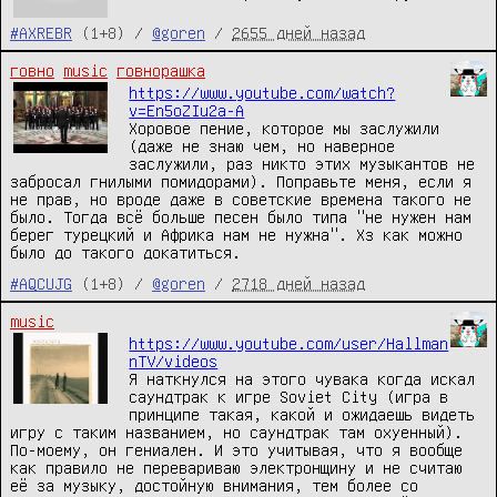
#AXREBR
(1+8) /
@goren
/
2655 дней назад
говно
music
говнорашка
https://www.youtube.com/watch?
v=En5oZIu2a-A
Хоровое пение, которое мы заслужили
(даже не знаю чем, но наверное
заслужили, раз никто этих музыкантов не
забросал гнилыми помидорами). Поправьте меня, если я
не прав, но вроде даже в советские времена такого не
было. Тогда всё больше песен было типа "не нужен нам
берег турецкий и Африка нам не нужна". Хз как можно
было до такого докатиться.
#AQCUJG
(1+8) /
@goren
/
2718 дней назад
music
https://www.youtube.com/user/Hallman
nTV/videos
Я наткнулся на этого чувака когда искал
саундтрак к игре Soviet City (игра в
принципе такая, какой и ожидаешь видеть
игру с таким названием, но саундтрак там охуенный).
По-моему, он гениален. И это учитывая, что я вообще
как правило не перевариваю электронщину и не считаю
её за музыку, достойную внимания, тем более со