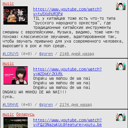
music
https://www.youtube.com/watch?
v=tu5XohUR3Pg
TIL у китайцев тоже есть что-то типа
"русского народного оркестра", где
традиционные китайские инструменты
смешаны с европейскими. Музыка, видимо, тоже чем-то
похожа: классическое звучание, адаптированное так,
чтобы звучать привычно для уха современного человека,
выросшего в рок и поп среде.
#LCRUY5
(0+8) /
@goren
/
2148 дней назад
music
https://www.youtube.com/watch?
v=W2DpKrJKkRk
Ongaku wa mahou de wa nai
Ongaku wa mahou de wa nai
Ongaku wa mahou de wa nai
ONGAKU WA MAHOU DE WA NAI!!!
сука…
#L5RHVE
(0+8) /
@goren
/
2174 дня назад
music
беларусь
https://www.youtube.com/watch?
v=FQz3NazwkUc&feature=youtu.be