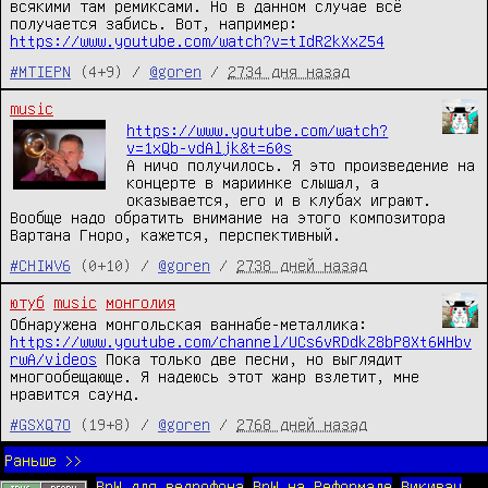
всякими там ремиксами. Но в данном случае всё
получается забись. Вот, например:
https://www.youtube.com/watch?v=tIdR2kXxZ54
#MTIEPN
(4+9) /
@goren
/
2734 дня назад
music
https://www.youtube.com/watch?
v=1xQb-vdAljk&t=60s
А ничо получилось. Я это произведение на
концерте в мариинке слышал, а
оказывается, его и в клубах играют.
Вообще надо обратить внимание на этого композитора
Вартана Гноро, кажется, перспективный.
#CHIWV6
(0+10) /
@goren
/
2738 дней назад
ютуб
music
монголия
Обнаружена монгольская ваннабе-металлика:
https://www.youtube.com/channel/UCs6vRDdkZ8bP8Xt6WHbv
rwA/videos
Пока только две песни, но выглядит
многообещающе. Я надеюсь этот жанр взлетит, мне
нравится саунд.
#GSXQ7O
(19+8) /
@goren
/
2768 дней назад
Раньше >>
BnW для ведрофона
BnW на Реформале
Викивач