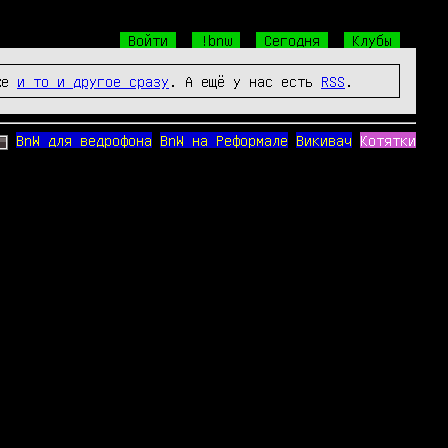
Войти
!bnw
Сегодня
Клубы
же
и то и другое сразу
. А ещё у нас есть
RSS
.
BnW для ведрофона
BnW на Реформале
Викивач
Котятки