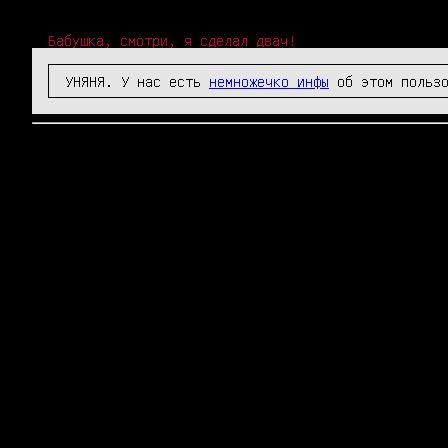
Бабушка, смотри, я сделал двач!
УНЯНЯ. У нас есть
немножечко инфы
об этом пользо