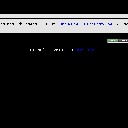
вателе. Мы знаем, что он
понаписал
,
порекомендовал
и да
Цоперайт © 2010-2016
@stiletto
.