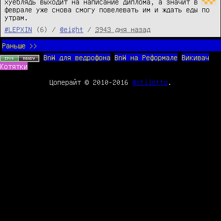
хуеблядь выходит на написание диплома, а значит в 
феврале уже снова смогу повелевать им и ждать еды по 
утрам.
#LEPXIN
(6) /
@eight
/
3943 дня назад
Раньше >>
BnW для ведрофона
BnW на Реформале
Викивач
Котятки
Цоперайт © 2010-2016
@stiletto
.