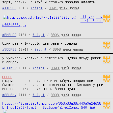
торт, ролики на ютуб и столько поводов чиллить
#TI89DW
(2) /
@eight
/
3901 день назад
http://puu.
sh/lzdPx/b1
a9024825.jpg
#PMPUDC
(18) /
@eight
/
3906 дней назад
Один раз - философ, два раза - содомит
#9OCPEE
(2+1) /
@eight
/
3908 дней назад
у хуемрази увеличена селезенка. думаю между раком 
и спидом.
#HIIKVV
(21) /
@eight
/
3908 дней назад
говно
старые воспоминания о каком-нибудь неприятном 
бывшем всегда вызывают холодный пот. Сегодня утром 
мне напомнили эврикафага. Вздрогнула.
#8PL0HY
(11) /
@eight
/
3908 дней назад
https://40.media.tumblr.com/963b33a38c449a9e24638
bf1fdd17e78/tumblr_n8vz6qbaYh1re12ono1_540.jpg