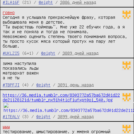
#ILA16F
(21) /
@eight
/
3886 дней назад
говно
Сегодня я услышала прекраснейшую фразу, которая 
выбешивала меня в детстве. 

"Ты вырастешь поймешь". Мне уже 22 ебучих года, а я 
так и не поняла и тогда не понимала. 

Невозможно оценить степень твоего понимания вопроса, 
ты просто кусок мяса который протух на пару лет 
больше.
#UKLZI5
(6+1) /
@eight
/
3889 дней назад
зима наступила

показались льды

матрархат важен

а не ты
#TBPFJI
(4) /
@eight
/
3891 день назад
https://36.media.tumblr.com/8303772a57ba672d01d22
de21128121d/tumblr_nx91h4ticF1ufxpt0o1_540.jpg
#1TEALV
(3) /
@eight
/
3899 дней назад
ыыы
тестирование, шмыстирование. у мменя огромный 