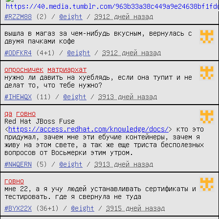
#RZZM88
(2) /
@eight
/
3912 дней назад
вышла в магаз за чем-нибудь вкусным, вернулась с 
двумя пачками кофе
#ODFKR4
(4+1) /
@eight
/
3912 дней назад
опросничек
матриархат
нужно ли давить на хуеблядь, если она тупит и не 
делат то, что тебе нужно?
#IHEWQX
(11) /
@eight
/
3913 дней назад
qa
говно
Red Hat JBoss Fuse 
<
https://access.redhat.com/knowledge/docs/
> кто это 
придумал, зачем мне эти ебучие контейнеры, зачем я 
живу на этом свете, а так же еще триста бесполезных 
вопросов от Восьмерки этим утром.
#NWQERN
(5) /
@eight
/
3913 дней назад
говно
мне 22, а я учу людей устанавливать сертификаты и 
тестировать. где я свернула не туда
#BYX22X
(36+1) /
@eight
/
3915 дней назад