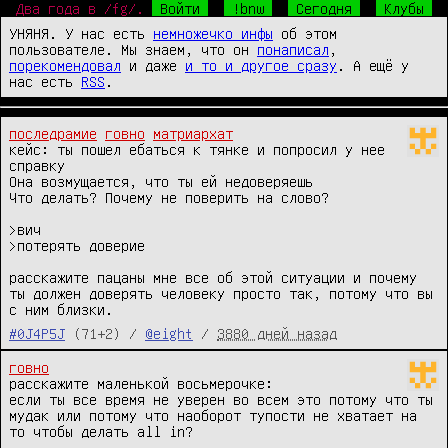
Два года в /fg/.
Войти
!bnw
Сегодня
Клубы
УНЯНЯ. У нас есть
немножечко инфы
об этом
пользователе. Мы знаем, что он
понаписал
,
порекомендовал
и даже
и то и другое сразу
. А ещё у
нас есть
RSS
.
последрамие
говно
матриархат
кейс: ты пошел ебаться к тянке и попросил у нее 
справку

Она возмущается, что ты ей недоверяешь

Что делать? Почему не поверить на слово?

>вич

>потерять доверие

расскажите пацаны мне все об этой ситуации и почему 
ты должен доверять человеку просто так, потому что вы 
с ним близки.
#0J4P5J
(71+2) /
@eight
/
3880 дней назад
говно
расскажите маленькой восьмерочке:

если ты все время не уверен во всем это потому что ты 
мудак или потому что наоборот тупости не хватает на 
то чтобы делать all in?