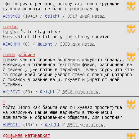
тфв тигрич в реестре, потому что горен круглыми 
сутками репортил ее блог в роскомнадзор
#CN9YO8
(10+1) /
@eight
/
3917 дней назад
wordup
My goal's to stay alive

Survival of the fit only the strong survive
#ZXCHMA
(0) /
@eight
/
3933 дня назад
говно
рабочее
прежде чем на серваке выполнить какую-то команду, 
моделирую в отдельном текстовом файле, расписываю ее 
и переношу уже потом в терминал. Очень ссусь что кто-
то после моей сессии увидит говно с помощью которого 
я тыкаюсь в разные вещи, охуеет и умрет от моей 
тупизны.
#X19CYC
(33) /
@eight
/
3940 дней назад
?
пойти 31ого как барыга или оч хуевая проститутка 
на хеллоуин? какие еще варианты в технически 
адекватном и образованном обществе, для костюма?
#UEDC1L
(13+1) /
@eight
/
3941 день назад
домашнее
матриархат