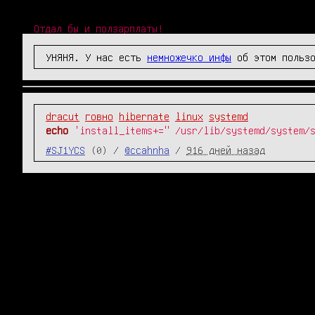
Отдал бы и ползарплаты!
УНЯНЯ. У нас есть
немножечко инфы
об этом пользо
dracut
говно
hibernate
linux
systemd
echo
'install_items+=" /usr/lib/systemd/system/
#SJ1YCS
(0) /
@ccahnha
/
916 дней назад