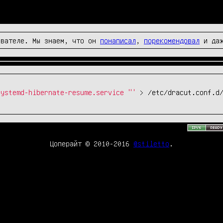
вателе. Мы знаем, что он
понаписал
,
порекомендовал
и да
systemd-hibernate-resume.service "'
> /etc/dracut.conf.d/
Цоперайт © 2010-2016
@stiletto
.