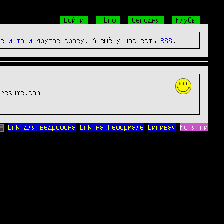
Войти
!bnw
Сегодня
Клубы
же
и то и другое сразу
. А ещё у нас есть
RSS
.
resume.conf
BnW для ведрофона
BnW на Реформале
Викивач
Котятки