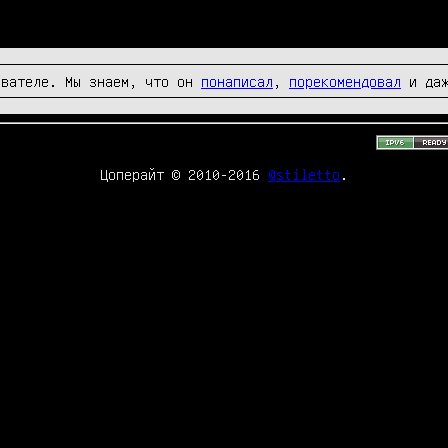
вателе. Мы знаем, что он
понаписал
,
порекомендовал
и да
Цоперайт © 2010-2016
@stiletto
.