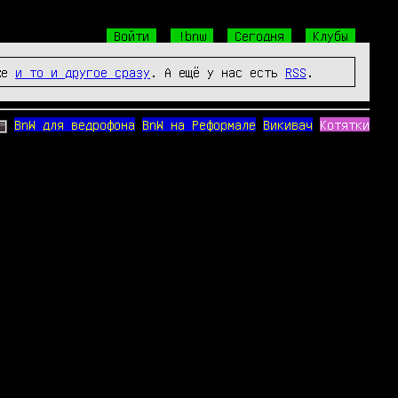
Войти
!bnw
Сегодня
Клубы
же
и то и другое сразу
. А ещё у нас есть
RSS
.
BnW для ведрофона
BnW на Реформале
Викивач
Котятки