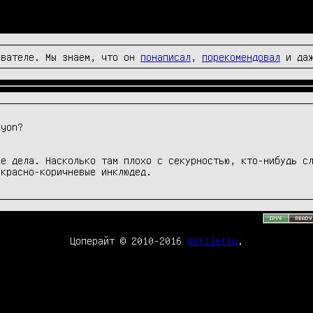
вателе. Мы знаем, что он
понаписал
,
порекомендовал
и да
е дела. Насколько там плохо с секурностью, кто-нибудь сл
 красно-коричневые инклюдед.
Цоперайт © 2010-2016
@stiletto
.