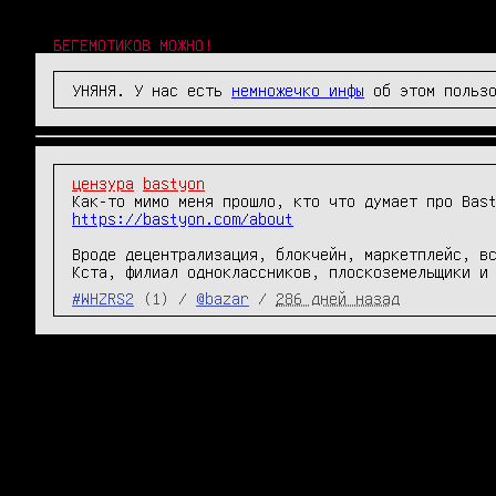
БЕГЕМОТИКОВ МОЖНО!
УНЯНЯ. У нас есть
немножечко инфы
об этом пользо
цензура
bastyon
https://bastyon.com/about
Вроде децентрализация, блокчейн, маркетплейс, вс
Кста, филиал одноклассников, плоскоземельщики и
#WHZRS2
(1) /
@bazar
/
286 дней назад