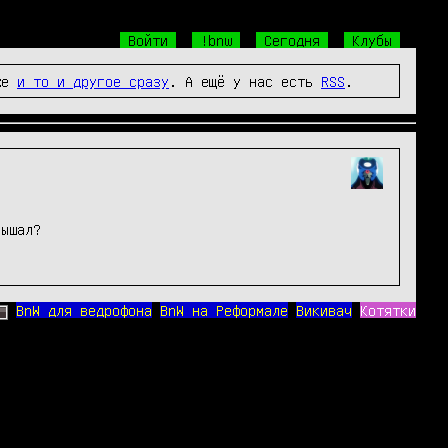
Войти
!bnw
Сегодня
Клубы
же
и то и другое сразу
. А ещё у нас есть
RSS
.
ышал?

BnW для ведрофона
BnW на Реформале
Викивач
Котятки