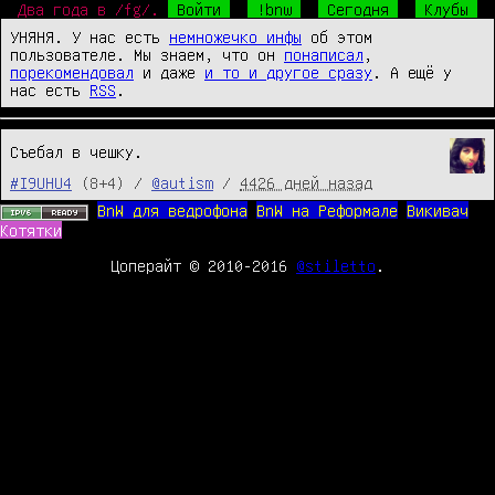
Два года в /fg/.
Войти
!bnw
Сегодня
Клубы
УНЯНЯ. У нас есть
немножечко инфы
об этом
пользователе. Мы знаем, что он
понаписал
,
порекомендовал
и даже
и то и другое сразу
. А ещё у
нас есть
RSS
.
Съебал в чешку.
#I9UHU4
(8+4) /
@autism
/
4426 дней назад
BnW для ведрофона
BnW на Реформале
Викивач
Котятки
Цоперайт © 2010-2016
@stiletto
.