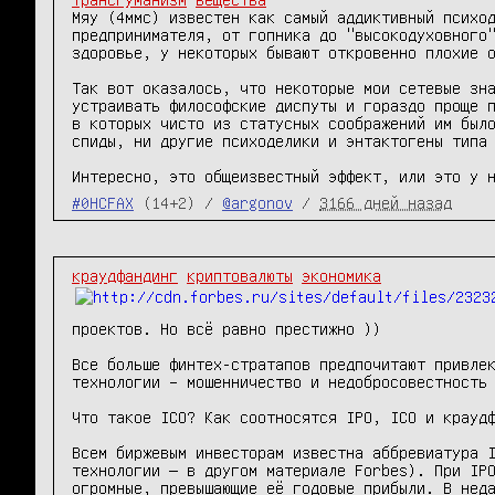
Мяу (4ммс) известен как самый аддиктивный психод
предпринимателя, от гопника до "высокодуховного"
здоровье, у некоторых бывают откровенно плохие о
Так вот оказалось, что некоторые мои сетевые зна
устраивать философские диспуты и гораздо проще п
в которых чисто из статусных соображений им было
спиды, ни другие психоделики и энтактогены типа 
Интересно, это общеизвестный эффект, или это у 
#0HCFAX
(14+2) /
@argonov
/
3166 дней назад
краудфандинг
криптовалюты
экономика
проектов. Но всё равно престижно )) 

Все больше финтех-стратапов предпочитают привлек
технологии – мошенничество и недобросовестность 
Что такое ICO? Как соотносятся IPO, ICO и краудф
Всем биржевым инвесторам известна аббревиатура I
технологии — в другом материале Forbes). При IPO
огромные, превышающие её годовые прибыли. В неда