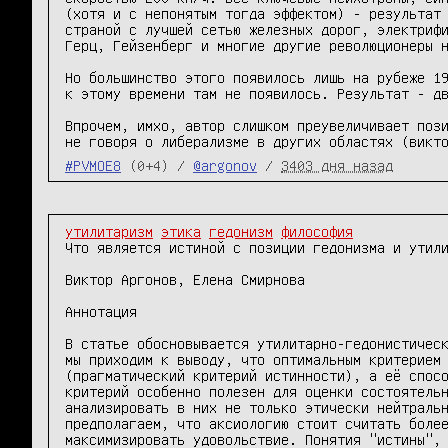
(хотя и с непонятым тогда эффектом) - результат 
страной с лучшей сетью железных дорог, электрифи
Герц, Гейзенберг и многие другие революционеры н
Но большинство этого появилось лишь на рубеже 19
к этому времени там не появилось. Результат - дв
Впрочем, имхо, автор слишком преувеличивает пози
#PVMOE8
(0+4) /
@argonov
/
3403 дня назад
утилитаризм
этика
гедонизм
философия
Что является истиной с позиции гедонизма и утили
Виктор Аргонов, Елена Смирнова

Аннотация

В статье обосновывается утилитарно-гедонистическ
мы приходим к выводу, что оптимальным критерием 
(прагматический критерий истинности), а её спосо
критерий особенно полезен для оценки состоятельн
анализировать в них не только этически нейтральн
предполагаем, что аксиологию стоит считать более
максимизировать удовольствие. Понятия "истины", 