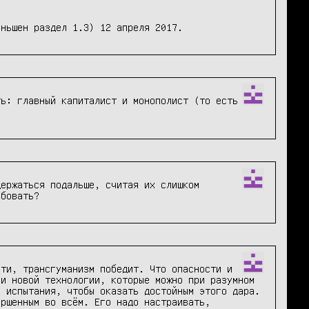
еньшен раздел 1.3) 12 апреля 2017.
ь: главный капиталист и монополист (то есть 
ержаться подальше, считая их слишком 
обовать?
ти, трансгуманизм победит. Что опасности и 
и новой технологии, которые можно при разумном 
 испытания, чтобы оказать достойным этого дара. 
ршенным во всём. Его надо настраивать, 