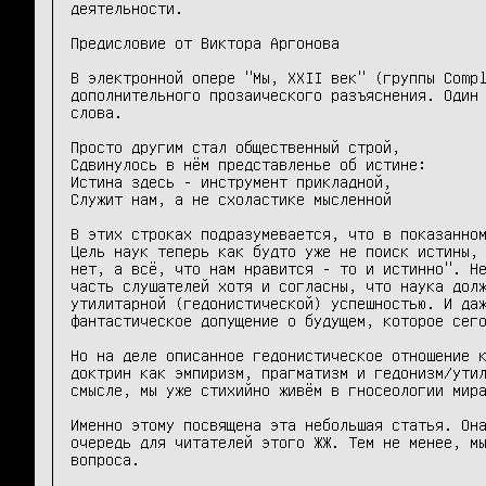
деятельности.

Предисловие от Виктора Аргонова

В электронной опере "Мы, XXII век" (группы Compl
дополнительного прозаического разъяснения. Один 
слова.

Просто другим стал общественный строй,

Сдвинулось в нём представленье об истине:

Истина здесь - инструмент прикладной,

Служит нам, а не схоластике мысленной

В этих строках подразумевается, что в показанном
Цель наук теперь как будто уже не поиск истины, 
нет, а всё, что нам нравится - то и истинно". Не
часть слушателей хотя и согласны, что наука долж
утилитарной (гедонистической) успешностью. И даж
фантастическое допущение о будущем, которое сего
Но на деле описанное гедонистическое отношение к
доктрин как эмпиризм, прагматизм и гедонизм/утил
смысле, мы уже стихийно живём в гносеологии мира
Именно этому посвящена эта небольшая статья. Она
очередь для читателей этого ЖЖ. Тем не менее, мы
вопроса.
