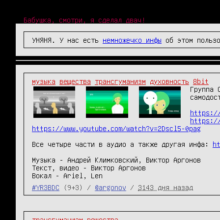
Бабушка, смотри, я сделал двач!
УНЯНЯ. У нас есть
немножечко инфы
об этом пользо
музыка
вещества
трансгуманизм
духовность
8bit
Группа 
самодос
https:/
https:/
https://www.youtube.com/watch?v=2Dscl5-0pag
Все четыре части в аудио а также другая инфа: 
h
Музыка - Андрей Климковский, Виктор Аргонов

Текст, видео - Виктор Аргонов

Вокал - Ariel, Len
#YR3BDC
(9+3) /
@argonov
/
3143 дня назад
трансгуманизм
вещества