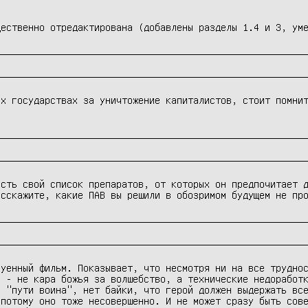
щественно отредактирована (добавлены разделы 1.4 и 3, ум
х государствах за уничтожение капиталистов, стоит помнит
сть свой список препаратов, от которых он предпочитает д
асскажите, какие ПАВ вы решили в обозримом будущем не пр
уенный фильм. Показывает, что несмотря ни на все труднос
 - не кара божья за волшебство, а технические недоработк
 "пути воина", нет байки, что герой должен выдержать все
потому оно тоже несовершенно. И не может сразу быть сове