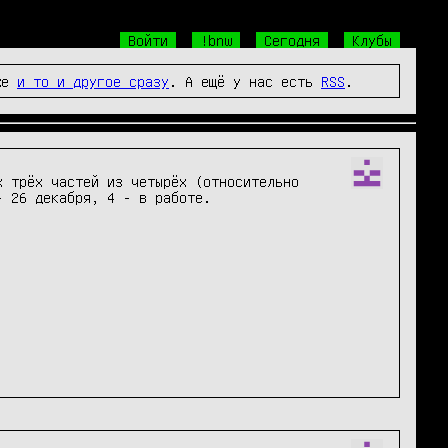
Войти
!bnw
Сегодня
Клубы
же
и то и другое сразу
. А ещё у нас есть
RSS
.
 трёх частей из четырёх (относительно 
 26 декабря, 4 - в работе.
