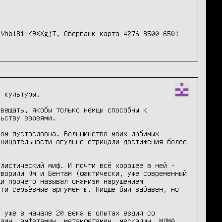
Vhbi81tK9XXgjT, Сбербанк карта 4276 8500 6501 
 культуры. 

вещать, якобы только немцы способны к 
ьству евреями.

ом пустословна. Большинство моих любимых 
ницательности огульно отрицали достижения более 
листический миф. И почти всё хорошее в ней - 
ворили Юм и Бентам (фактически, уже современный 
и прочего называл онанизм нарушением 
ти серьёзные аргументы. Ницше был забавен, но 
 уже в начале 20 века в опытах ездил со 
аин, амфетамин, метамфетамин, мескалин, МДМА 