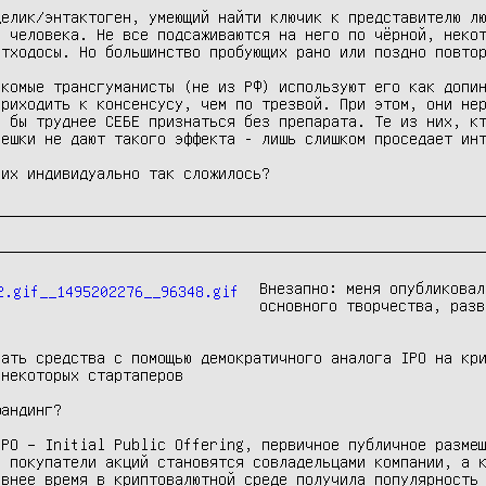
елик/энтактоген, умеющий найти ключик к представителю лю
 человека. Не все подсаживаются на него по чёрной, некот
тходосы. Но большинство пробующих рано или поздно повтор
комые трансгуманисты (не из РФ) используют его как допин
риходить к консенсусу, чем по трезвой. При этом, они нер
 бы труднее СЕБЕ признаться без препарата. Те из них, кт
ешки не дают такого эффекта - лишь слишком проседает инт
них индивидуально так сложилось?
Внезапно: меня опубликовал
основного творчества, разв
ать средства с помощью демократичного аналога IPO на кри
некоторых стартаперов

андинг?

PO – Initial Public Offering, первичное публичное размещ
 покупатели акций становятся совладельцами компании, а к
внее время в криптовалютной среде получила популярность 