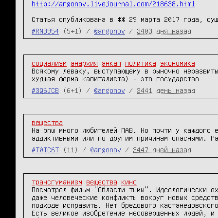
http://argonov.livejournal.com/218638.html
Статья опубликована в ЖЖ 29 марта 2017 года, су
#RN3954
(5+1) /
@argonov
/
3403 дня назад
социализм
анархия
анкап
политика
экономика
Всякому леваку, выступающему в рыночно неразвиты
худшая форма капиталиста) - это государство
#3Q6JCB
(6+1) /
@argonov
/
3441 день назад
вещества
На bnw много любителей ПАВ. Но почти у каждого е
аддиктивными или по другим причинам опасными. Р
#T0TC6T
(11) /
@argonov
/
3447 дней назад
трансгуманизм
вещества
кино
Посмотрел фильм "Области тьмы". Идеологически ох
даже человеческие конфликты вокруг новых средств
подходе исправить. Нет бредового кастанедовского
Есть великое изобретение несовершенных людей, и 