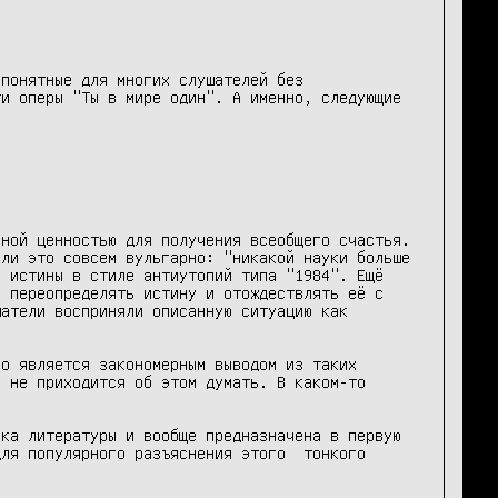
понятные для многих слушателей без 
и оперы "Ты в мире один". А именно, следующие 
ной ценностью для получения всеобщего счастья. 
ли это совсем вульгарно: "никакой науки больше 
 истины в стиле антиутопий типа "1984". Ещё 
 переопределять истину и отождествлять её с 
атели восприняли описанную ситуацию как 
о является закономерным выводом из таких 
 не приходится об этом думать. В каком-то 
ка литературы и вообще предназначена в первую 
ля популярного разъяснения этого  тонкого 