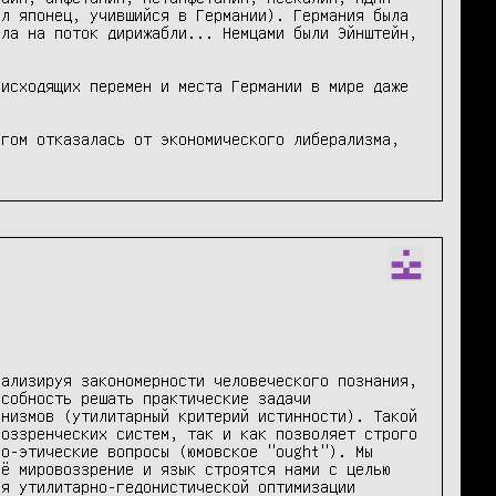
л японец, учившийся в Германии). Германия была 
ла на поток дирижабли... Немцами были Эйнштейн, 
исходящих перемен и места Германии в мире даже 
гом отказалась от экономического либерализма, 
ализируя закономерности человеческого познания, 
собность решать практические задачи 
низмов (утилитарный критерий истинности). Такой 
оззренческих систем, так и как позволяет строго 
о-этические вопросы (юмовское "ought"). Мы 
ё мировоззрение и язык строятся нами с целью 
я утилитарно-гедонистической оптимизации 