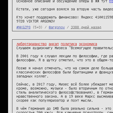
Основное описание и обсуждение оперы в ЖЖ тут 
h
Кстати, уже сегодня взялся за вторую часть видео
Кто хочет поддержать финансово: Яндекс 410011598
#NKGZP8
(5+3) /
@argonov
/
3388 дней назад
либертарианство
анкап
политика
экономика
Слушаем аудиокнигу Мизеса "Всемогущее правительс
В 2001 году я слушал лекции по философии, где ра
философии. Я в шутку отметил, что это в общем-то
Позже я начал отмечать, что на самом деле больша
классических философов были британцами и француз
западных коллег. 

Сейчас, в 2017 году, Мизес всё более убеждает ме
кроме, возможно, музыки - было вторичным по отно
стиль аналитического философствования), в Герман
нравственного закона. А в 19 веке Маркс высмеива
скорее как популяризатор и поэт мысли. 

В чём Германия до 1МВ была реально сильна - это 
скоростью 200 км/ч. Все ключевые психотропы, син