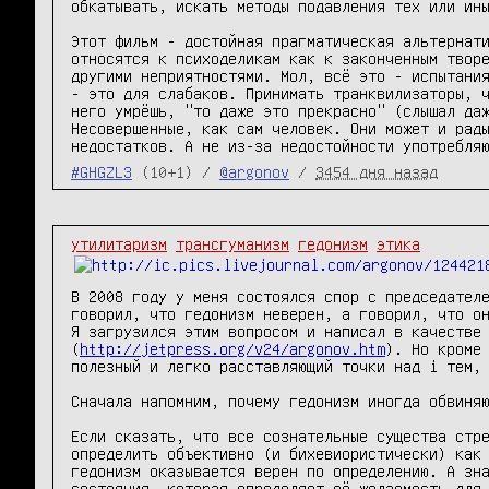
обкатывать, искать методы подавления тех или ины
Этот фильм - достойная прагматическая альтернати
относятся к психоделикам как к законченным творе
другими неприятностями. Мол, всё это - испытания
- это для слабаков. Принимать транквилизаторы, ч
него умрёшь, "то даже это прекрасно" (слышал даж
Несовершенные, как сам человек. Они может и рады
недостатков. А не из-за недостойности употребля
#GHGZL3
(10+1) /
@argonov
/
3454 дня назад
утилитаризм
трансгуманизм
гедонизм
этика
В 2008 году у меня состоялся спор с председателе
говорил, что гедонизм неверен, а говорил, что он
Я загрузился этим вопросом и написал в качестве 
(
http://jetpress.org/v24/argonov.htm
). Но кроме
полезный и легко расставляющий точки над i тем, 
Сначала напомним, почему гедонизм иногда обвиняю
Если сказать, что все сознательные существа стре
определить объективно (и бихевиористически) как 
гедонизм оказывается верен по определению. А зна
состояния, которая определяет её желаемость для 