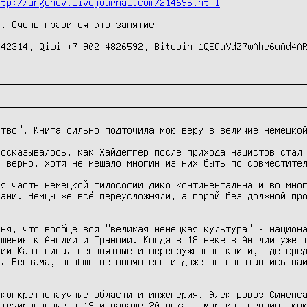
ttp://argonov.livejournal.com/214695.html
. Очень нравится это занятие

42314, Qiwi +7 902 4826592, Bitcoin 1QEGaVdZ7wAhe6uAd4AR
тво". Книга сильно подточила мою веру в величие немецкой
ссказывалось, как Хайдеггер после прихода нацистов стал 
 верно, хотя не мешало многим из них быть по совместител
я часть немецкой философии дико континентальна и во мног
ами. Немцы же всё переусложняли, а порой без должной про
ня, что вообще вся "великая немецкая культура" - национа
шению к Англии и Франции. Когда в 18 веке в Англии уже т
ии Кант писал непонятные и перегруженные книги, где сред
л Бентама, вообще не поняв его и даже не попытавшись най
конкретнонаучные области и инженерия. Электровоз Сименса
тезированные в 19 и начале 20 века - морфин, героин, кок