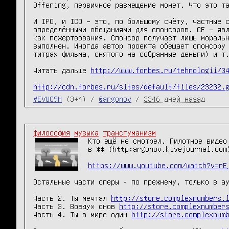
Offering, первичное размещение монет. Что это та
И IPO, и ICO – это, по большому счёту, частные с
определёнными обещаниями для спонсоров. CF – явл
как пожертвования. Спонсор получает лишь моральн
выполнен. Иногда автор проекта обещает спонсору 
титрах фильма, снятого на собранные деньги) и т.
Читать дальше 
http://www.forbes.ru/tehnologii/3
http://cdn.forbes.ru/sites/default/files/23232.
#EVUC9H
(3+4) /
@argonov
/
3346 дней назад
философия
музыка
трансгуманизм
Кто ещё не смотрел. Пилотное видео
в ЖЖ (http:argonov.kivejournal.com
https://www.youtube.com/watch?v=rE
Остальные части оперы - по прежнему, только в ау
Часть 2. Ты мечтал 
http://store.complexnumbers.
Часть 3. Воздух снов 
http://store.complexnumber
Часть 4. Ты в мире один 
http://store.complexnum