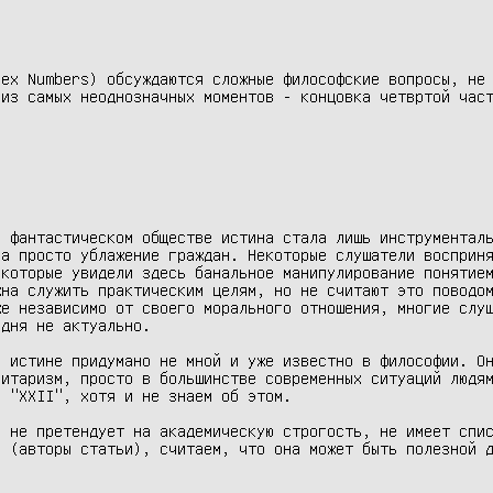
ex Numbers) обсуждаются сложные философские вопросы, не 
из самых неоднозначных моментов - концовка четвртой част
 фантастическом обществе истина стала лишь инструменталь
а просто ублажение граждан. Некоторые слушатели восприня
которые увидели здесь банальное манипулирование понятием
на служить практическим целям, но не считают это поводом
е независимо от своего морального отношения, многие слуш
дня не актуально.

 истине придумано не мной и уже известно в философии. Он
итаризм, просто в большинстве современных ситуаций людям
 "XXII", хотя и не знаем об этом.

 не претендует на академическую строгость, не имеет спис
 (авторы статьи), считаем, что она может быть полезной д