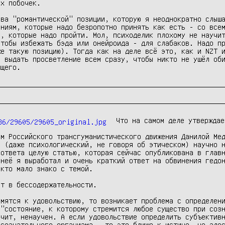
х побочек. 

ва "романтической" позиции, которую я неоднократно слыша
ниям, которые надо безропотно принять как есть - со всем
, которые надо пройти. Мол, психоделик плохому не научит
тобы избежать бэда или онейроида - для слабаков. Надо пр
е такую позицию). Тогда как на деле всё это, как и NZT и
 выдать просветление всем сразу, чтобы никто не ушёл оби
ющего. 
Что на самом деле утверждае
м Российского трансгуманистического движения Данилой Мед
 (даже психологический, не говоря об этическом) научно н
ответа целую статью, которая сейчас опубликована в главн
 неё я выработал и очень краткий ответ на обвинения гедон
кто мало знако с темой.

т в бессодержательности.

мятся к удовольствию, то возникает проблема с определени
"состояние, к которому стремится любое существо при созн
чит, ненаучен. А если удовольствие определить субъективн
сознательного организма - то это ближе к истине, но здес