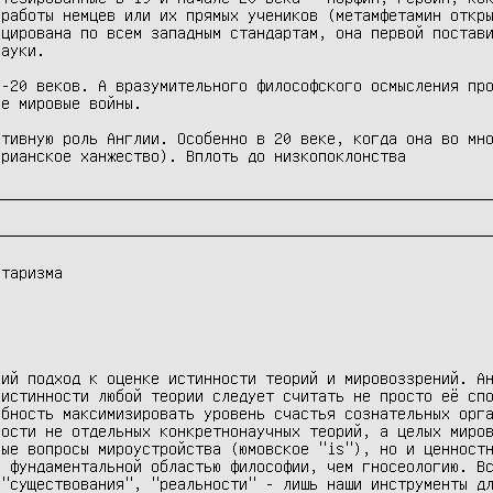
работы немцев или их прямых учеников (метамфетамин откры
цирована по всем западным стандартам, она первой постави
ауки. 

-20 веков. А вразумительного философского осмысления про
е мировые войны.

тивную роль Англии. Особенно в 20 веке, когда она во мно
таризма

ий подход к оценке истинности теорий и мировоззрений. Ан
истинности любой теории следует считать не просто её спо
бность максимизировать уровень счастья сознательных орга
ости не отдельных конкретнонаучных теорий, а целых миров
ые вопросы мироустройства (юмовское "is"), но и ценностн
 фундаментальной областью философии, чем гносеологию. Вс
"существования", "реальности" - лишь наши инструменты дл