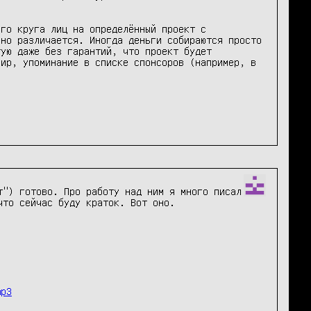
го круга лиц на определённый проект с 
но различается. Иногда деньги собираются просто 
ую даже без гарантий, что проект будет 
ир, упоминание в списке спонсоров (например, в 
") готово. Про работу над ним я много писал 
что сейчас буду краток. Вот оно. 

mp3