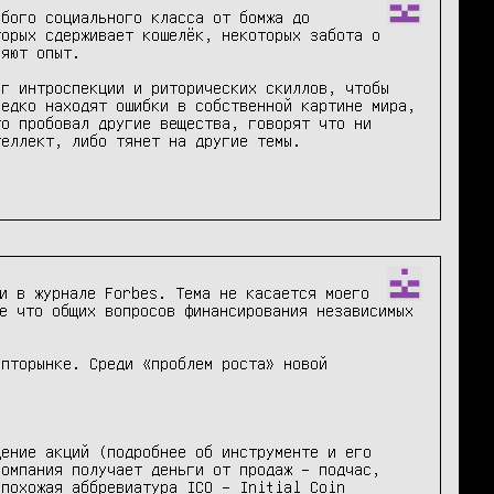
бого социального класса от бомжа до 
орых сдерживает кошелёк, некоторых забота о 
яют опыт.

г интроспекции и риторических скиллов, чтобы 
едко находят ошибки в собственной картине мира, 
о пробовал другие вещества, говорят что ни 
еллект, либо тянет на другие темы. 

и в журнале Forbes. Тема не касается моего 
е что общих вопросов финансирования независимых 
пторынке. Среди «проблем роста» новой 
ение акций (подробнее об инструменте и его 
омпания получает деньги от продаж – подчас, 
похожая аббревиатура ICO – Initial Coin 