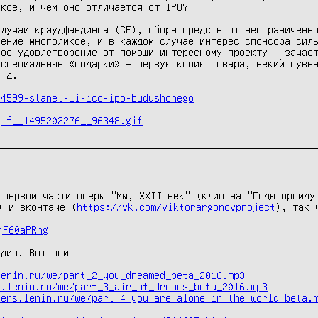
кое, и чем оно отличается от IPO?

лучаи краудфандинга (CF), сбора средств от неограниченно
ение многоликое, и в каждом случае интерес спонсора силь
ое удовлетворение от помощи интересному проекту – зачаст
специальные «подарки» – первую копию товара, некий сувен
 д.

44599-stanet-li-ico-ipo-budushchego
gif__1495202276__96348.gif
 первой части оперы "Мы, XXII век" (клип на "Годы пройдут
) и вконтаче (
https://vk.com/viktorargonovproject
), так 
jF60aPRhg
дио. Вот они

lenin.ru/we/part_2_you_dreamed_beta_2016.mp3
s.lenin.ru/we/part_3_air_of_dreams_beta_2016.mp3
bers.lenin.ru/we/part_4_you_are_alone_in_the_world_beta.