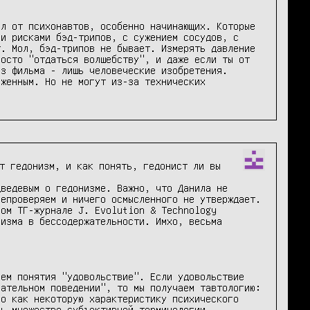
л от психонавтов, особенно начинающих. Которые 
и рисками бэд-трипов, с сужением сосудов, с 
. Мол, бэд-трипов не бывает. Измерять давление 
осто "отдаться волшебству", и даже если ты от 
з фильма - лишь человеческие изобретения. 
женным. Но не могут из-за технических 
т гедонизм, и как понять, гедонист ли вы

ведевым о гедонизме. Важно, что Данила не 
епроверяем и ничего осмысленного не утверждает. 
ом ТГ-журнале J. Evolution & Technology 
изма в бессодержательности. Имхо, весьма 
ем понятия "удовольствие". Если удовольствие 
ательном поведении", то мы получаем тавтологию: 
о как некоторую характеристику психического 
ь множество субъективной терминологии, 