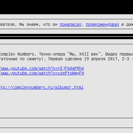
вателе. Мы знаем, что он
понаписал
,
порекомендовал
и да
Complex Numbers. Техно-опера "Мы, XXII век". Видео первых
таточные по сюжету). Первая сделана 19 апреля 2017, 2-3 -
/www.youtube.com/watch?v=rEjF60aPRhg
/www.youtube.com/watch?v=xzePtsWmyF0
ttp://complexnumbers.ru/albumsr.html