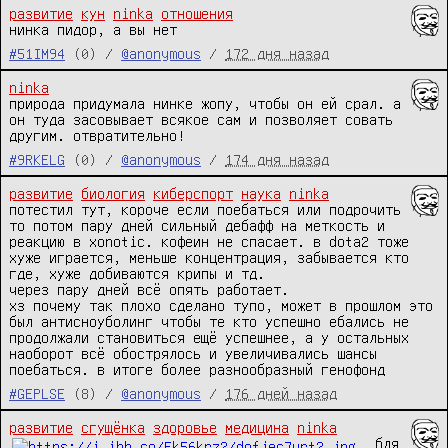
развитие
кун
ninka
отношения
нинка пидор, а вы нет
#51IM94
(0) /
@anonymous
/
172 дня назад
ninka
природа придумала нинке жопу, чтобы он ей срал. а 
он туда засовывает всякое сам и позволяет совать 
другим. отвратительно!
#9RKELG
(0) /
@anonymous
/
174 дня назад
развитие
биология
киберспорт
наука
ninka
потестил тут, короче если поебаться или подрочить 
то потом пару дней сильный дебафф на меткость и 
реакцию в xonotic. кофеин не спасает. в dota2 тоже 
хуже играется, меньше концентрация, забывается кто 
где, хуже добиваются крипы и тд.

через пару дней всё опять работает.

хз почему так плохо сделано тупо, может в прошлом это 
был антисноуболинг чтобы те кто успешно ебались не 
продолжали становиться ещё успешнее, а у остальных 
наоборот всё обострялось и увеличивались шансы 
поебаться. в итоге более разнообразный генофонд
#GEPLSE
(8) /
@anonymous
/
176 дней назад
развитие
сгущёнка
здоровье
медицина
ninka
бля 