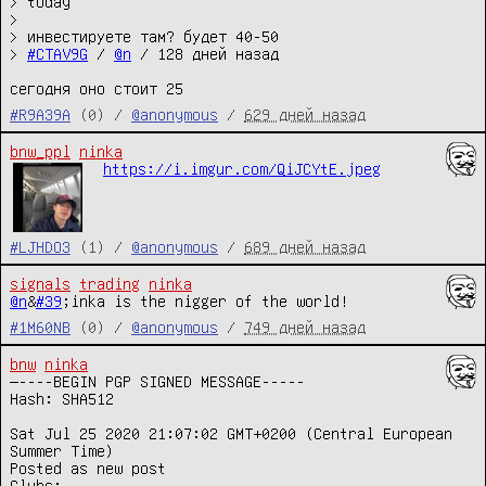
> today

> 

> инвестируете там? будет 40-50

> 
#CTAV9G
 / 
@n
 / 128 дней назад 

сегодня оно стоит 25
#R9A39A
(0) /
@anonymous
/
629 дней назад
bnw_ppl
ninka
https://i.imgur.com/QiJCYtE.jpeg
#LJHDO3
(1) /
@anonymous
/
689 дней назад
signals
trading
ninka
@n
&
#39
;inka is the nigger of the world!
#1M60NB
(0) /
@anonymous
/
749 дней назад
bnw
ninka
—----BEGIN PGP SIGNED MESSAGE-----

Hash: SHA512

Sat Jul 25 2020 21:07:02 GMT+0200 (Central European 
Summer Time)

Posted as new post

Clubs:
