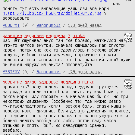
как 
https://i.ibb.co/Fk56krz2/dofjec7urt2.jpg
 ? 
заревьювьте
#UBQPXT
(0) /
@anonymous
/
178 дней назад
развитие
здоровье
медицина
?
ninka
щас чёт ощупывал анус там где болело, наткнулся на 
что-то мягкое внутри, сначала ощущалось как сгусток 
крови. потом оно как то сдвинулось и уехало вбок/
вглубь, и боль почти исчезла, подвижность почти 
полностью восстановилась. это был выпавший узел? хули 
он вышел наружу из ануса? посоветуйте
#9BTE0Y
(0) /
@anonymous
/
179 дней назад
развитие
дилдо
здоровье
медицина
ninka
врачи есть? пару недель назад неудачно крутнулся 
на дилде и после этого болит анус. ну как болит, в 
покое норм. иду посрать - в начале как бы ок, но при 
некоторых движениях (особенно тех где нужно резко 
тужиться/подтирать жопу)  резкая боль, спазм мышц и 
перехватывает дыхание. Если делать движения понежнее, 
то терпимо, но к концу сранья всё равно ухудшается и 
больно делать вообще что либо. потом пару часов 
отдыхаю и опять "ок", до следующего сранья.

заебало.

что это? боль в жопе как бы в самом низу, в начале 