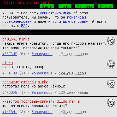
Отдал бы и ползарплаты!
Войти
!bnw
Сегодня
Клубы
УНЯНЯ. У нас есть
немножечко инфы
об этом
пользователе. Мы знаем, что он
понаписал
,
порекомендовал
и даже
и то и другое сразу
. А ещё у
нас есть
RSS
.
bnw_ppl
ninka
кажысь нинке нравится, когда его пидором называют. 
так ведь, маленький грязный жопошник?
#69JCUF
(0) /
@anonymous
/
121 день назад
ninka
нинка, кстати, пидор
#FR4TDD
(1) /
@anonymous
/
124 дня назад
развитие
страпон
ninka
потрогал колечко ануса немношк
#4AUQD6
(1) /
@anonymous
/
129 дней назад
инвестор
торговые-сигналы
dildo
ninka
шо там нинка, наварился на qrl?
#1XE8M1
(2) /
@anonymous
/
143 дня назад