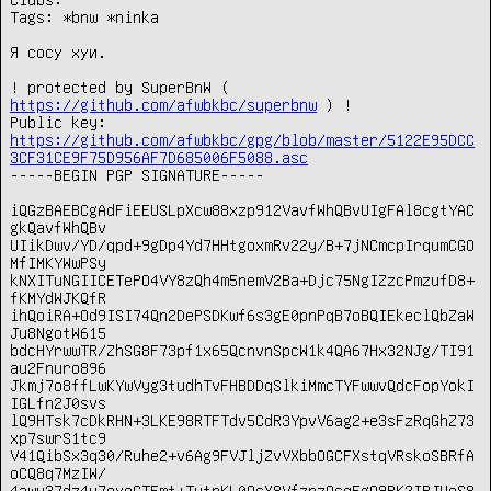
Tags: *bnw *ninka

Я сосу хуи.

! protected by SuperBnW ( 
https://github.com/afwbkbc/superbnw
 ) !

Public key: 
https://github.com/afwbkbc/gpg/blob/master/5122E95DCC
3CF31CE9F75D956AF7D685006F5088.asc
-----BEGIN PGP SIGNATURE-----

iQGzBAEBCgAdFiEEUSLpXcw88xzp912VavfWhQBvUIgFAl8cgtYAC
gkQavfWhQBv

UIikDwv/YD/qpd+9gDp4Yd7HHtgoxmRv22y/B+7jNCmcpIrqumCGO
MfIMKYWwPSy

kNXITuNGIICETePO4VY8zQh4m5nemV2Ba+Djc75NgIZzcPmzufD8+
fKMYdWJKQfR

ihQoiRA+Od9ISI74Qn2DePSDKwf6s3gE0pnPqB7oBQIEkeclQbZaW
Ju8NgotW615

bdcHYrwwTR/ZhSG8F73pf1x65QcnvnSpcW1k4QA67Hx32NJg/TI91
au2Fnuro896

Jkmj7o8ffLwKYwVyg3tudhTvFHBDDqSlkiMmcTYFwwvQdcFopYokI
IGLfn2J0svs

lQ9HTsk7cDkRHN+3LKE98RTFTdv5CdR3YpvV6ag2+e3sFzRqGhZ73
xp7swrS1tc9

V41QibSx3q30/Ruhe2+v6Ag9FVJljZvVXbbOGCFXstqVRskoSBRfA
oCQ8q7MzIW/

4awu37dz4v7exeCTEmt+TutrKL0QcX8VfznzQcqFgO9RK2IRJUeS8