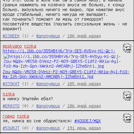
сранья нажимать на колечко ануса не больно, к концу 
больно. визуально ничего не видно. при нажатии анус 
вроде стабильный, ничего никуда не выпадает.

как починить? поможет ли мазь от геморроя? 
посоветуйте вещества (паузить сексуальную жизнь - не 
вариант)
#2J0EEH
(1) /
@anonymous
/
180 дней назад
moskvano
ninka
https://i.ibb.co/355HBtV6/7rq-SE5-AVSyy-Hi-Qcj-
Zou-NQdx-VRC58-DVesz-P2-NO9-GBEt5-Cidf2-N0iw-Ayl-Fo3-
Ma-Izh-Gpn-XWnkn2-AMCABhj-IZhm5nt1.jpg
#373KHT
(1) /
@anonymous
/
185 дней назад
ninka
а нинку Эпштейн ебал?
#ER03TO
(0) /
@anonymous
/
186 дней назад
говно
ninka
ля, нинка во сне обдристался: 
#4OOOEJ/MQX
#53URJT
(0) /
@anonymous
/
191 день назад