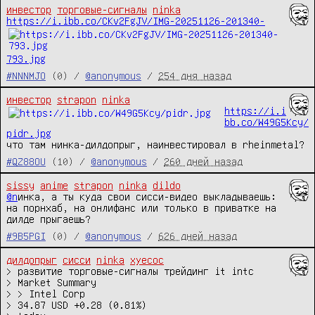
инвестор
торговые-сигналы
ninka
https://i.ibb.co/CKv2FgJV/IMG-20251126-201340-
793.jpg
#NNNMJO
(0) /
@anonymous
/
254 дня назад
инвестор
strapon
ninka
https://i.i
bb.co/W49G5Kcy/
pidr.jpg
что там нинка-дилдопрыг, наинвестировал в rheinmetal?
#QZ88OU
(10) /
@anonymous
/
260 дней назад
sissy
anime
strapon
ninka
dildo
@n
инка, а ты куда свои сисси-видео выкладываешь: 
на порнхаб, на онлифанс или только в приватке на 
дилде прыгаешь?
#9B5PGI
(0) /
@anonymous
/
626 дней назад
дилдопрыг
сисси
ninka
хуесос
> развитие торговые-сигналы трейдинг it intc

> Market Summary

> > Intel Corp

> 34.87 USD +0.28 (0.81%)
