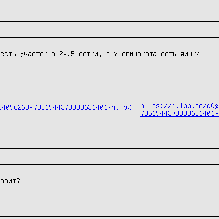
 есть участок в 24.5 сотки, а у свинокота есть яички
https://i.ibb.co/d0g
7851944379339631401-
ловит?