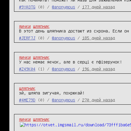
#9YA3TG
(0) /
@anonymous
/
177 дней назад
яички
шляпник
В этот день шляпника достают из схрона. Если он
#JERF7J
(0) /
@anonymous
/
185 дней назад
яички
шляпник
У нас немає яєчок, але в серці є пфізерунок!
#Z49K04
(1) /
@anonymous
/
196 дней назад
шляпник
эй, шляпа зигучая, похрюкай!
#4ME79D
(0) /
@anonymous
/
270 дней назад
яички
шляпник