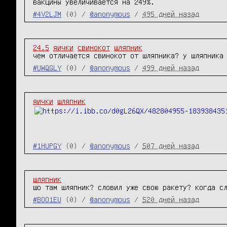
вакцины увеличивается на 249%.
#4V2LJM
(0) /
@anonymous
/
495 дней назад
24.5
яички
свинокот
шляпник
чем отличается свинокот от шляпника? у шляпника
#UWQGLY
(0) /
@anonymous
/
499 дней назад
яички
шляпник
#1HUPGY
(0) /
@anonymous
/
507 дней назад
шляпник
шо там шляпник? словил уже свою ракету? когда с
#BOO1EU
(0) /
@anonymous
/
520 дней назад