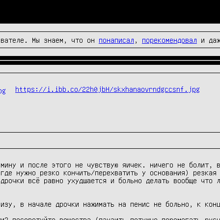
вателе. Мы знаем, что он
понаписал
,
порекомендовал
и да
https://i.ibb.co/22h0jbH/skxhanaovrndgccsnf.jpg
мину и после этого не чувствую яичек. ничего не болит, в
где нужно резко кончить/перехватить у основания) резкая 
дрочки всё равно ухудшается и больно делать вообще что л
изу, в начале дрочки нажимать на пенис не больно, к конц
жи? посоветуйте вещества (паузить потужно перемогать рус