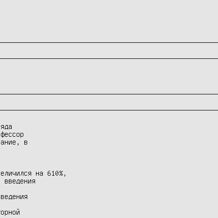
яда

фессор

ание, в

еличился на 610%,

 введения

ведения

орной
