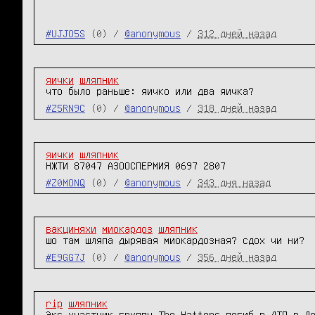
#UJJO5S
(0) /
@anonymous
/
312 дней назад
яички
шляпник
что было раньше: яичко или два яичка?
#Z5RN9C
(0) /
@anonymous
/
318 дней назад
яички
шляпник
НЖТИ 87047 АЗООСПЕРМИЯ 0697 2807
#Z0MONQ
(0) /
@anonymous
/
343 дня назад
вакциняхи
миокардоз
шляпник
шо там шляпа дырявая миокардозная? сдох чи ни?
#E9GG7J
(0) /
@anonymous
/
356 дней назад
rip
шляпник
Экс-участник группы The Hatters погиб в ДТП в Л