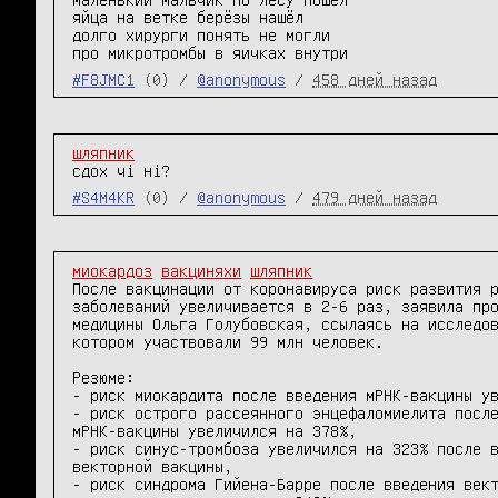
яйца на ветке берёзы нашёл

долго хирурги понять не могли

про микротромбы в яичках внутри
#F8JMC1
(0) /
@anonymous
/
458 дней назад
шляпник
сдох чi нi?
#S4M4KR
(0) /
@anonymous
/
479 дней назад
миокардоз
вакциняхи
шляпник
После вакцинации от коронавируса риск развития р
заболеваний увеличивается в 2-6 раз, заявила про
медицины Ольга Голубовская, ссылаясь на исследов
котором участвовали 99 млн человек.

Резюме:

- риск миокардита после введения мРНК-вакцины ув
- риск острого рассеянного энцефаломиелита после
мРНК-вакцины увеличился на 378%,

- риск синус-тромбоза увеличился на 323% после в
векторной вакцины,

- риск синдрома Гийена-Барре после введения вект