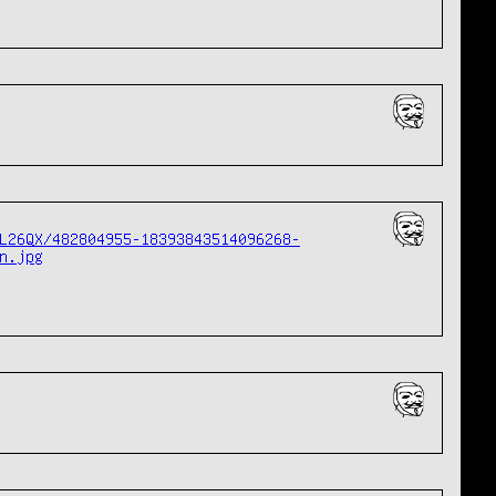
L26QX/482804955-18393843514096268-
n.jpg