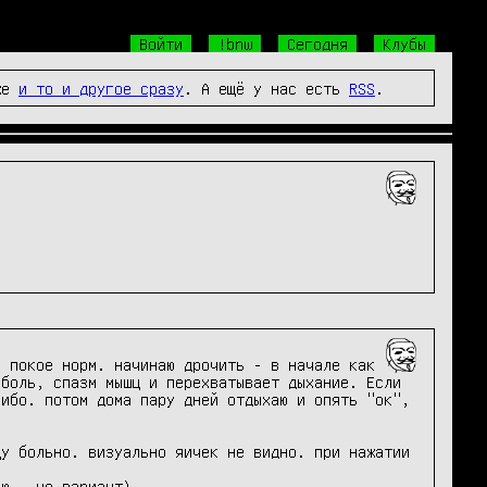
Войти
!bnw
Сегодня
Клубы
же
и то и другое сразу
. А ещё у нас есть
RSS
.
 покое норм. начинаю дрочить - в начале как 
боль, спазм мышц и перехватывает дыхание. Если 
ибо. потом дома пару дней отдыхаю и опять "ок", 
у больно. визуально яичек не видно. при нажатии 
ню - не вариант)