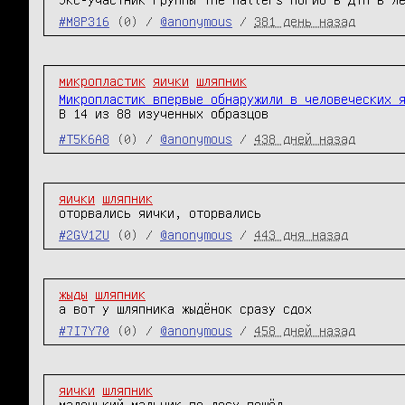
#M8P316
(0) /
@anonymous
/
381 день назад
микропластик
яички
шляпник
Микропластик впервые обнаружили в человеческих 
В 14 из 88 изученных образцов
#T5K6A8
(0) /
@anonymous
/
438 дней назад
яички
шляпник
оторвались яички, оторвались
#2GV1ZU
(0) /
@anonymous
/
443 дня назад
жыды
шляпник
а вот у шляпника жыдёнок сразу сдох
#7I7Y70
(0) /
@anonymous
/
458 дней назад
яички
шляпник
маленький мальчик по лесу пошёл
