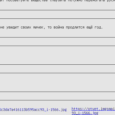
 не увидит своих яичек, то война продлится ещё год.
https://otvet.imgsmai
93_i-1566.jpg