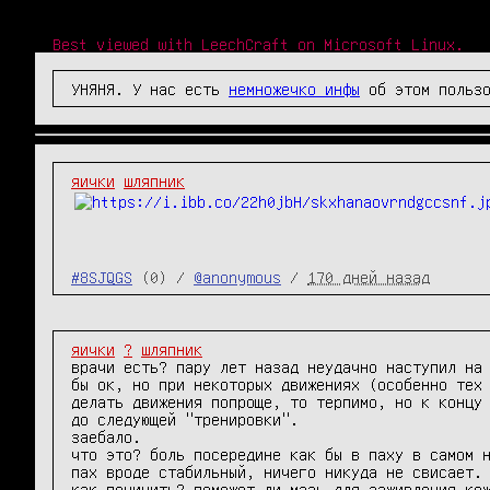
Best viewed with LeechCraft on Microsoft Linux.
УНЯНЯ. У нас есть
немножечко инфы
об этом пользо
яички
шляпник
#8SJQGS
(0) /
@anonymous
/
170 дней назад
яички
?
шляпник
врачи есть? пару лет назад неудачно наступил на 
бы ок, но при некоторых движениях (особенно тех 
делать движения попроще, то терпимо, но к концу 
до следующей "тренировки".

заебало.

что это? боль посередине как бы в паху в самом н
пах вроде стабильный, ничего никуда не свисает.

как починить? поможет ли мазь для заживления ко