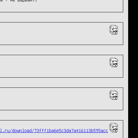
l.ru/download/73fff1ba6e5c3da7a416113b595acc