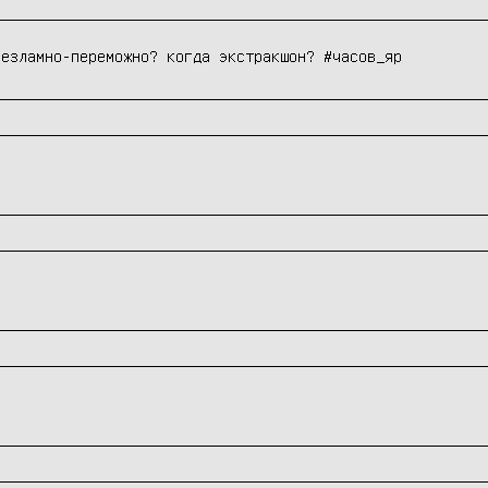
незламно-переможно? когда экстракшон? #часов_яр