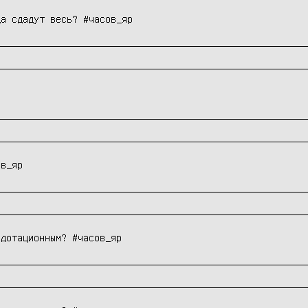
да сдадут весь? #часов_яр
ов_яр
 дотационным? #часов_яр