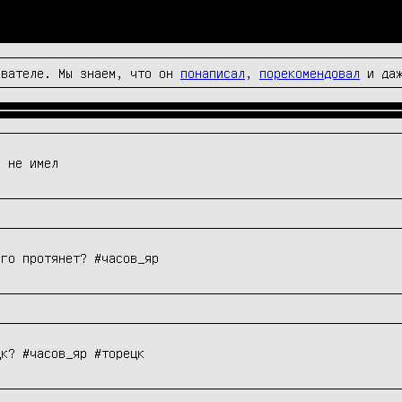
вателе. Мы знаем, что он
понаписал
,
порекомендовал
и да
я не имел
лго протянет? #часов_яр
цк? #часов_яр #торецк