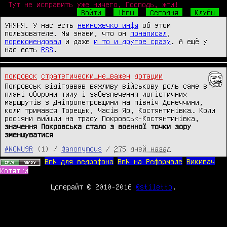
Тут не исправить уже ничего, Господь, жги!
Войти
!bnw
Сегодня
Клубы
УНЯНЯ. У нас есть
немножечко инфы
об этом
пользователе. Мы знаем, что он
понаписал
,
порекомендовал
и даже
и то и другое сразу
. А ещё у
нас есть
RSS
.
покровск
стратегически_не_важен
дотации
Покровськ відігравав важливу військову роль саме в
плані оборони тилу і забезпечення логістичних
маршрутів з Дніпропетровщини на північ Донеччини,
коли тримався Торецьк, Часів Яр, Костянтинівка… Коли
росіяни вийшли на трасу Покровськ-Костянтинівка,
значення Покровська стало з воєнної точки зору
зменшуватися
#WCWU9R
(1) /
@anonymous
/
275 дней назад
BnW для ведрофона
BnW на Реформале
Викивач
Котятки
Цоперайт © 2010-2016
@stiletto
.