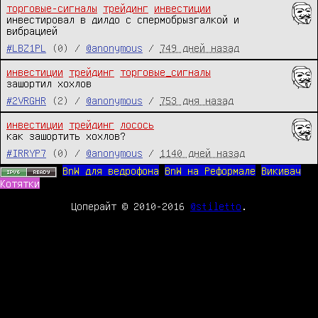
торговые-сигналы
трейдинг
инвестиции
инвестировал в дилдо с спермобрызгалкой и 
вибрацией
#LBZ1PL
(0) /
@anonymous
/
749 дней назад
инвестиции
трейдинг
торговые_сигналы
зашортил хохлов
#2VRGHR
(2) /
@anonymous
/
753 дня назад
инвестиции
трейдинг
лосось
как зашортить хохлов?
#IRRYP7
(0) /
@anonymous
/
1140 дней назад
BnW для ведрофона
BnW на Реформале
Викивач
Котятки
Цоперайт © 2010-2016
@stiletto
.