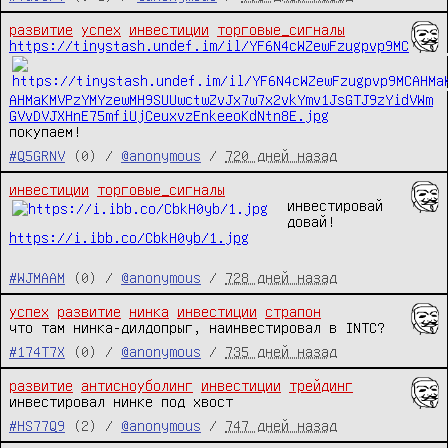
развитие
успех
инвестиции
торговые_сигналы
https://tinystash.undef.im/il/YF6N4cWZewFzugpvp9MC
AHMaKMVPzYMYzewMH9SUUwctwZvJx7w7x2vkYmv1JsGTJ9zYidVWm
GVvDVJXHnE75mfiUjCeuxvzEnkeeoKdNtn8E.jpg
покупаем!
#Q5GRNV
(0) /
@anonymous
/
720 дней назад
инвестиции
торговые_сигналы
инвестировай 
https://i.ibb.co/CbkH0yb/1.jpg
#WJMAAM
(0) /
@anonymous
/
728 дней назад
успех
развитие
нинка
инвестиции
страпон
что там нинка-дилдопрыг, наинвестировал в INTC?
#174T7X
(0) /
@anonymous
/
735 дней назад
развитие
антисноуболинг
инвестиции
трейдинг
инвестировал нинке под хвост
#HS77Q9
(2) /
@anonymous
/
747 дней назад