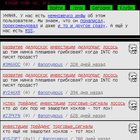
Бляди тоже ок, ага.
Войти
!bnw
Сегодня
Клубы
УНЯНЯ. У нас есть
немножечко инфы
об этом
пользователе. Мы знаем, что он
понаписал
,
порекомендовал
и даже
и то и другое сразу
. А ещё у
нас есть
RSS
.
развитие
дилдоскок
инвестиции
дилдопрыг
лосось
шо там нинка плешивая грибковая? когда INTC по 
писят продаст?
#3M6HOC
(0) /
@anonymous
/
320 дней назад
развитие
дилдоскок
инвестиции
дилдопрыг
лосось
шо там нинка плешивая грибковая? когда INTC по 
писят продаст?
#Y246XR
(0) /
@anonymous
/
394 дня назад
успех
трейдинг
инвестиции
торговые-сигналы
лосось
кто до сих пор не зашортил хохлов - тот лох!
#ZJPKFN
(0) /
@anonymous
/
628 дней назад
инвестиции
трейдинг
торговые_сигналы
кто ещё не зашортил хохлов - тот лох!
#YGJ3PT
(0+1) /
@anonymous
/
708 дней назад