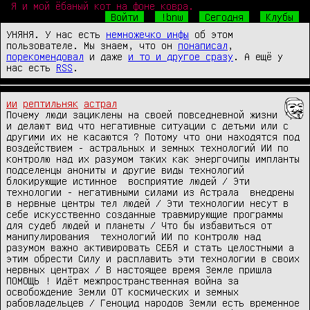
Я и мой ёбаный кот на фоне ковра.
Войти
!bnw
Сегодня
Клубы
УНЯНЯ. У нас есть
немножечко инфы
об этом
пользователе. Мы знаем, что он
понаписал
,
порекомендовал
и даже
и то и другое сразу
. А ещё у
нас есть
RSS
.
ии
рептильняк
астрал
Почему люди зациклены на своей повседневной жизни 
и делают вид что негативные ситуации с детьми или с 
другими их не касаются ? Потому что они находятся под 
воздействием - астральных и земных технологий ИИ по 
контролю над их разумом таких как энергочипы импланты 
подселенцы анониты и другие виды технологий 
блокирующие истинное  восприятие людей / Эти 
технологии - негативными силами из Астрала  внедрены  
в нервные центры тел людей / Эти технологии несут в 
себе искусственно созданные травмирующие программы 
для судеб людей и планеты / Что бы избавиться от 
манипулирования  технологий ИИ по контролю над 
разумом важно активировать СЕБЯ и стать целостными а 
этим обрести Силу и расплавить эти технологии в своих 
нервных центрах / В настоящее время Земле пришла  
ПОМОЩЬ ! Идёт межпространственная война за 
освобождение Земли ОТ космических и земных 
рабовладельцев / Геноцид народов Земли есть временное 