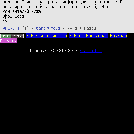
явление Полное раскрытие информации неизбежно ./ Как 
активировать себя и изменить свою судьбу ?См 
комментарий ниже.

Show less

#PIVQVI
(1) /
@anonymous
/
44 дня назад
BnW для ведрофона
BnW на Реформале
Викивач
Котятки
Цоперайт © 2010-2016
@stiletto
.