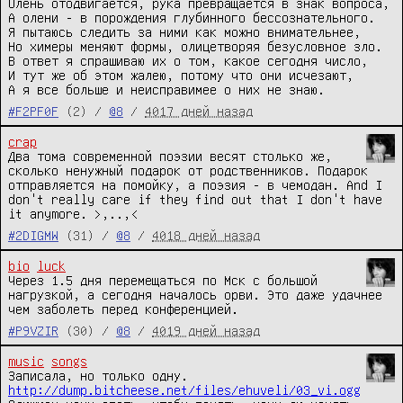
Олень отодвигается, рука превращается в знак вопроса, 

А олени - в порождения глубинного бессознательного.

Я пытаюсь следить за ними как можно внимательнее,

Но химеры меняют формы, олицетворяя безусловное зло.

В ответ я спрашиваю их о том, какое сегодня число, 

И тут же об этом жалею, потому что они исчезают, 

А я все больше и неисправимее о них не знаю.
#F2PF0F
(2) /
@8
/
4017 дней назад
crap
Два тома современной поэзии весят столько же, 
сколько ненужный подарок от родственников. Подарок 
отправляется на помойку, а поэзия - в чемодан. And I 
don't really care if they find out that I don't have 
it anymore. >,..,<
#2DIGMW
(31) /
@8
/
4018 дней назад
bio
luck
Через 1.5 дня перемещаться по Мск с большой 
нагрузкой, а сегодня началось орви. Это даже удачнее 
чем заболеть перед конференцией.
#P9VZIR
(30) /
@8
/
4019 дней назад
music
songs
http://dump.bitcheese.net/files/ehuveli/03_vi.ogg