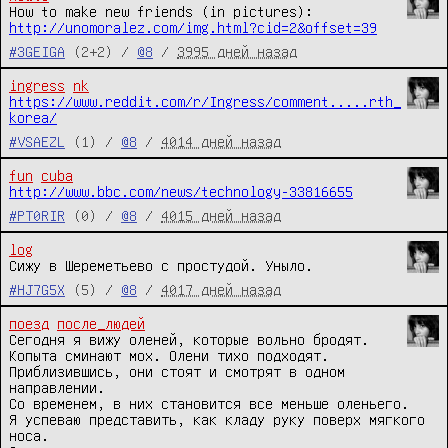
How to make new friends (in pictures): 
http://unomoralez.com/img.html?cid=2&offset=39
#3GEIGA
(2+2) /
@8
/
3995 дней назад
ingress
nk
https://www.reddit.com/r/Ingress/comment.....rth_
korea/
#VSAEZL
(1) /
@8
/
4014 дней назад
fun
cuba
http://www.bbc.com/news/technology-33816655
#PT0RIR
(0) /
@8
/
4015 дней назад
log
Сижу в Шереметьево с простудой. Уныло. 
#HJ7G5X
(5) /
@8
/
4017 дней назад
поезд
после_людей
Сегодня я вижу оленей, которые вольно бродят.

Копыта сминают мох. Олени тихо подходят.

Приблизившись, они стоят и смотрят в одном 
направлении.

Со временем, в них становится все меньше оленьего.

Я успеваю представить, как кладу руку поверх мягкого 
носа.
