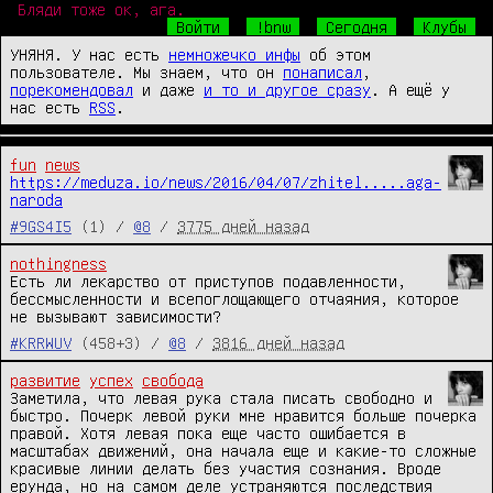
Бляди тоже ок, ага.
Войти
!bnw
Сегодня
Клубы
УНЯНЯ. У нас есть
немножечко инфы
об этом
пользователе. Мы знаем, что он
понаписал
,
порекомендовал
и даже
и то и другое сразу
. А ещё у
нас есть
RSS
.
fun
news
https://meduza.io/news/2016/04/07/zhitel.....aga-
naroda
#9GS4I5
(1) /
@8
/
3775 дней назад
nothingness
Есть ли лекарство от приступов подавленности, 
бессмысленности и всепоглощающего отчаяния, которое 
не вызывают зависимости?
#KRRWUV
(458+3) /
@8
/
3816 дней назад
развитие
успех
свобода
Заметила, что левая рука стала писать свободно и 
быстро. Почерк левой руки мне нравится больше почерка 
правой. Хотя левая пока еще часто ошибается в 
масштабах движений, она начала еще и какие-то сложные 
красивые линии делать без участия сознания. Вроде 
ерунда, но на самом деле устраняются последствия 