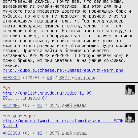
обтягивающие джинсы). Почти все, что сейчас ношу, 
заказывала из онлайн-магазинов. При этом для лиц 
мужского пола продается достаточно нормальных брюк и 
рубашек, но мне они не подходят по размеру и из-за 
отличающихся пропорций тела. :( Год назад удалось 
найти подходящие джинсы в секонд-хенде, т.к. там 
огромный выбор фасонов. Но после того как я похудела 
на один размер, я обнаружила что этот размер не очень 
широко представлен, и найти пересечение множеств 
джинсов этого размера и не обтягивающих будет крайне 
сложно. Придется зайти в большое количество 
магазинов. АРР АГРХ АРРРРРР :[ Вторую неделю хожу в 
одних брюках, но они светлые, а на улице дождливо. 
PAKALA. 
http://dump.bitcheese.net/images/ebuvyzy/garr.png
#EP2KSJ
(170+5) /
@8
/
3971 день назад
fun
http://english.pravda.ru/video/11-09-
201....._russia-0/
#224MMK
(0) /
@8
/
3977 дней назад
fun
grotesque
http://www.dailymail.co.uk/columnists/ar.....EJOH
N.html
#H52GSU
(0) /
@8
/
3977 дней назад