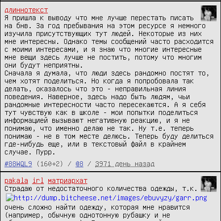
длиннотекст
Я пришла к выводу что мне лучше перестать писать 
на бнв. За год пребывания на этом ресурсе я немного 
изучила присутствующих тут людей. Некоторые из них 
мне интересны. Однако темы сообщений часто расходится 
с моими интересами, и я знаю что многие интересные 
мне вещи здесь лучше не постить, потому что многим 
они будут неприятны. 

Сначала я думала, что люди здесь рандомно постят то, 
чем хотят поделиться. Но когда я попробовала так 
делать, оказалось что это - неправильная линия 
поведения. Наверное, здесь надо быть людям, чьи 
рандомные интересности часто пересекаются. А я себя 
тут чувствую как в школе - мои попытки поделиться 
информацией вызывают негативную реакцию, и я не 
понимаю, что именно делаю не так. Ну т.е. теперь 
понимаю - не в том месте делюсь. Теперь буду делиться 
где-нибудь еще, или в текстовый файл в крайнем 
случае. Пурр.
#88WQL9
(160+2) /
@8
/
3971 день назад
pakala
irl
матриархат
Страдаю от недостаточного количества одежды, т.к. 
очень сложно найти одежду, которая мне нравится 
(например, обычную однотонную рубашку и не 