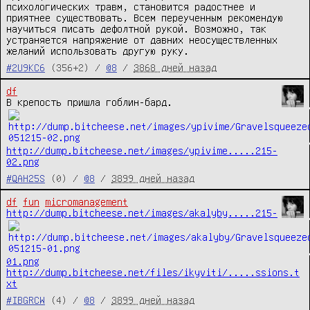
психологических травм, становится радостнее и 
приятнее существовать. Всем переученным рекомендую 
научиться писать дефолтной рукой. Возможно, так 
устраняется напряжение от давних неосуществленных 
желаний использовать другую руку.
#2U9KC6
(356+2) /
@8
/
3868 дней назад
df
http://dump.bitcheese.net/images/ypivime.....215-
02.png
#QAH25S
(0) /
@8
/
3899 дней назад
df
fun
micromanagement
http://dump.bitcheese.net/images/akalyby.....215-
01.png
http://dump.bitcheese.net/files/ikyviti/.....ssions.t
xt
#IBGRCW
(4) /
@8
/
3899 дней назад