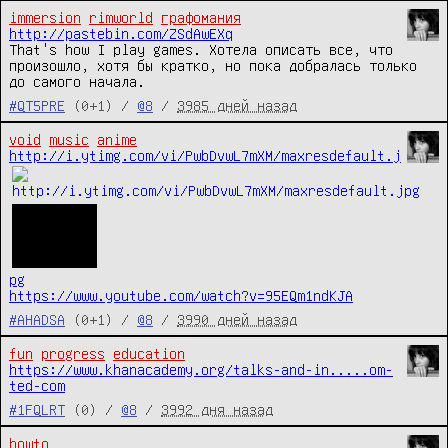
immersion
rimworld
графомания
http://pastebin.com/ZSdAwEXq
That's how I play games. Хотела описать все, что 
произошло, хотя бы кратко, но пока добралась только 
до самого начала.
#QT5PRE
(0+1) /
@8
/
3985 дней назад
void
music
anime
http://i.ytimg.com/vi/PwbDvwL7mXM/maxresdefault.j
pg
https://www.youtube.com/watch?v=95EQm1ndKJA
#AHADSA
(0+1) /
@8
/
3990 дней назад
fun
progress
education
https://www.khanacademy.org/talks-and-in.....om-
ted-com
#1FQLRT
(0) /
@8
/
3992 дня назад
howto