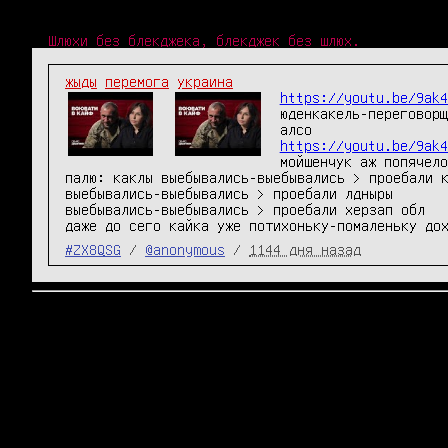
Шлюхи без блекджека, блекджек без шлюх.
жыды
перемога
украина
https://youtu.be/9ak4
юденкакель-переговорщ
https://youtu.be/9ak4
мойшенчук аж попячело
палю: каклы выебывались-выебывались > проебали к
выебывались-выебывались > проебали лдныры

выебывались-выебывались > проебали херзап обл

даже до сего кайка уже потихоньку-помаленьку до
#ZX8QSG
/
@anonymous
/
1144 дня назад