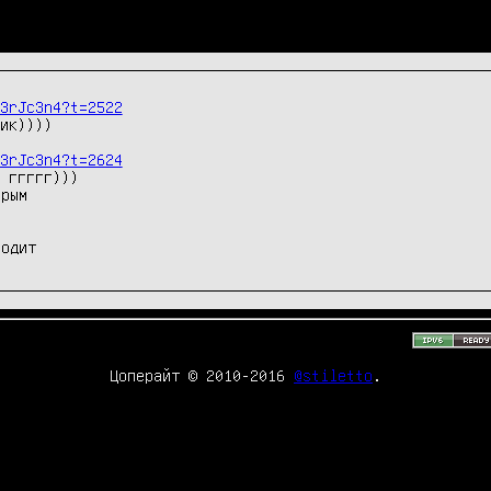
3rJc3n4?t=2522
ик))))

3rJc3n4?t=2624
 ггггг)))

рым

ходит
Цоперайт © 2010-2016
@stiletto
.