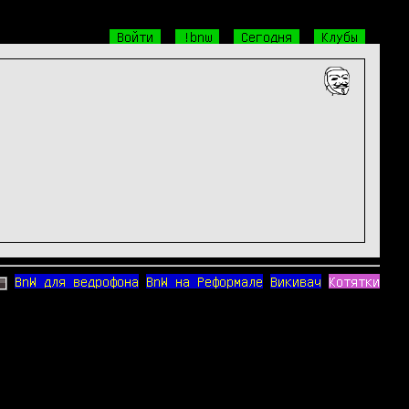
Войти
!bnw
Сегодня
Клубы
BnW для ведрофона
BnW на Реформале
Викивач
Котятки