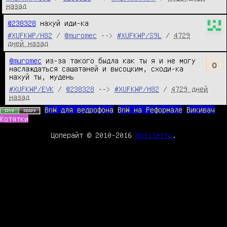
назад
@238328
 нахуй иди-ка
#XUFKWP/H82
/
@muromec
-->
#XUFKWP/S9L
/
4729
дней назад
@muromec
 из-за такого быдла как ты я и не могу 
наслаждаться сашатаней и высоцким, сходи-ка 
нахуй ты, мудень
#XUFKWP/EVK
/
@238328
-->
#XUFKWP/H82
/
4729 дней
назад
BnW для ведрофона
BnW на Реформале
Викивач
Котятки
Цоперайт © 2010-2016
@stiletto
.