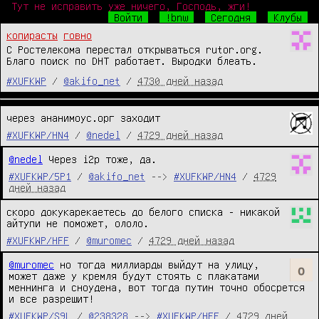
Тут не исправить уже ничего, Господь, жги!
Войти
!bnw
Сегодня
Клубы
копирасты
говно
С Ростелекома перестал открываться rutor.org.
Благо поиск по DHT работает. Выродки блеать.
#XUFKWP
/
@akifo_net
/
4730 дней назад
через ананимоус.орг заходит
#XUFKWP/HN4
/
@nedel
/
4729 дней назад
@nedel
 Через i2p тоже, да.
#XUFKWP/5P1
/
@akifo_net
-->
#XUFKWP/HN4
/
4729
дней назад
скоро докукарекаетесь до белого списка - никакой 
айтупи не поможет, ололо.
#XUFKWP/HFF
/
@muromec
/
4729 дней назад
@muromec
 но тогда миллиарды выйдут на улицу, 
может даже у кремля будут стоять с плакатами 
меннинга и сноудена, вот тогда путин точно обосрется 
и все разрешит!
#XUFKWP/S9L
/
@238328
-->
#XUFKWP/HFF
/
4729 дней