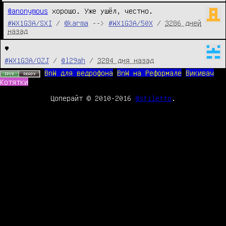
@anonymous
 хорошо. Уже ушёл, честно.
#WX1G3A/SXI
/
@karma
-->
#WX1G3A/50X
/
3286 дней
назад
♥
#WX1G3A/OZJ
/
@l29ah
/
3284 дня назад
BnW для ведрофона
BnW на Реформале
Викивач
Котятки
Цоперайт © 2010-2016
@stiletto
.