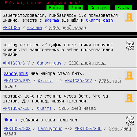
Бабушка, смотри, я сделал двач!
Войти
!bnw
Сегодня
Клубы
Зарегистрировался, прибавилось 1.2 пользователя. 
Видимо, вместе с 
@karma
 ещё шёл и 
@karma_cash
.
#WX1G3A
/
@karma
/
3286 дней назад
newfag detected // цифры после точки означают
количество залогиненных в вебне пользователей
онлайн
#WX1G3A/GKV
/
@anonymous
/
3286 дней назад
@anonymous
 два майора стало быть.
#WX1G3A/P5X
/
@karma
-->
#WX1G3A/GKV
/
3286 дней
назад
Аватарку даже не сменить через бота. Что за 
отстой. Дал господь людям телеграм.
#WX1G3A/X3L
/
@karma
/
3286 дней назад
@karma
уёбывай в свой телеграм
#WX1G3A/50X
/
@anonymous
-->
#WX1G3A/X3L
/
3286 дней
назад