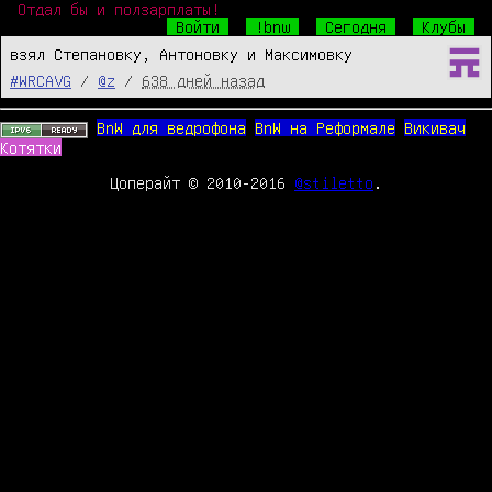
Отдал бы и ползарплаты!
Войти
!bnw
Сегодня
Клубы
взял Степановку, Антоновку и Максимовку
#WRCAVG
/
@z
/
638 дней назад
BnW для ведрофона
BnW на Реформале
Викивач
Котятки
Цоперайт © 2010-2016
@stiletto
.