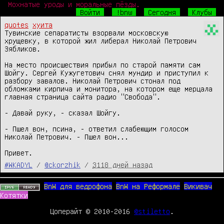
Мохнатые уроды и моральные пёзды.
Войти
!bnw
Сегодня
Клубы
quotes
хуита
Тувинские сепаратисты взорвали московскую 
хрущевку, в которой жил либерал Николай Петрович 
Зябликов.

На место происшествия прибыл по старой памяти сам 
Шойгу. Сергей Кужугетович снял мундир и приступил к 
разбору завалов. Николай Петрович стонал под 
обломками кирпича и монитора, на котором еще мерцала 
главная страница сайта радио "Свобода".

- Давай руку, - сказал Шойгу.

- Пшел вон, псина, - ответил слабеющим голосом 
Николай Петрович. - Пшел вон...

Привет.
#WKADYL
/
@ckorzhik
/
3118 дней назад
BnW для ведрофона
BnW на Реформале
Викивач
Котятки
Цоперайт © 2010-2016
@stiletto
.