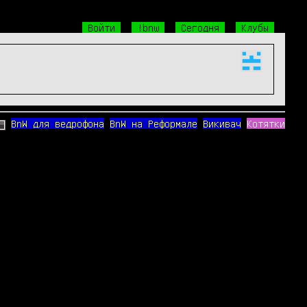
Войти
!bnw
Сегодня
Клубы
BnW для ведрофона
BnW на Реформале
Викивач
Котятки