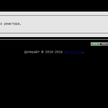
го реактора.
Цоперайт © 2010-2016
@stiletto
.