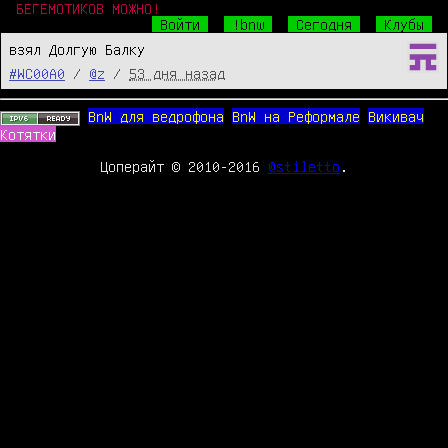
БЕГЕМОТИКОВ МОЖНО!
Войти
!bnw
Сегодня
Клубы
взял Долгую Балку
#WC00A0
/
@z
/
53 дня назад
BnW для ведрофона
BnW на Реформале
Викивач
Котятки
Цоперайт © 2010-2016
@stiletto
.