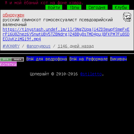
Я и мой ёбаный кот на фоне ковра.
Войти
!bnw
Сегодня
Клубы
обноружен
русский свинокот гомосексуалист псевдоарийский 
https://tinystash.undef.im/il/3NgZUqaji4ZD3ewqfSmeFxE
rPi6U8Znez6Y5nwtUBV5TZBNdrgj24BBy8sTMD4pujBFKPM7Fu8SD
ECUvKziMGi9f.mp4
#VKH0RY
/
@anonymous
/
1146 дней назад
BnW для ведрофона
BnW на Реформале
Викивач
Котятки
Цоперайт © 2010-2016
@stiletto
.