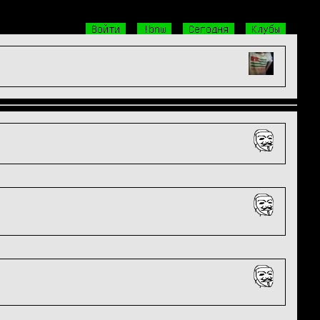
Войти
!bnw
Сегодня
Клубы