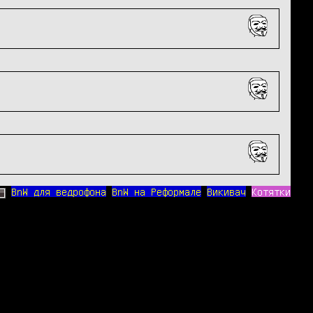
BnW для ведрофона
BnW на Реформале
Викивач
Котятки