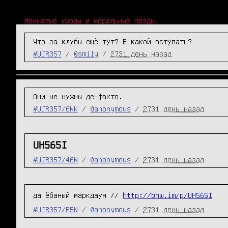
Мохнатые уроды и моральные пёзды.
Что за клубы ещё тут? В какой вступать?
#UJR357
/
@smily
/
2731 день назад
Они не нужны де-факто. 
#UJR357/6WK
/
@anonymous
/
2731 день назад
UH565I
#UJR357/46W
/
@anonymous
/
2731 день назад
да ёбаный маркдаун //
http://bnw.im/p/UH565I
#UJR357/P5N
/
@anonymous
/
2731 день назад