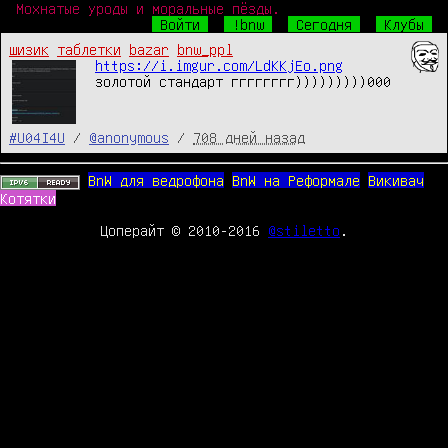
Мохнатые уроды и моральные пёзды.
Войти
!bnw
Сегодня
Клубы
шизик
таблетки
bazar
bnw_ppl
https://i.imgur.com/LdKKjEo.png
золотой стандарт гггггггг)))))))))000
#U04I4U
/
@anonymous
/
708 дней назад
BnW для ведрофона
BnW на Реформале
Викивач
Котятки
Цоперайт © 2010-2016
@stiletto
.