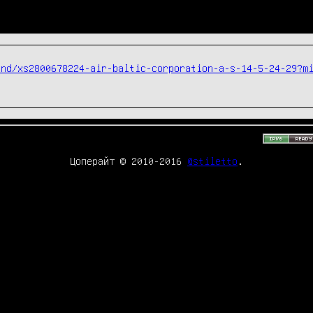
ond/xs2800678224-air-baltic-corporation-a-s-14-5-24-29?m
Цоперайт © 2010-2016
@stiletto
.