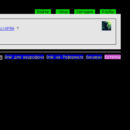
Войти
!bnw
Сегодня
Клубы
ic=XFRA
 ?
BnW для ведрофона
BnW на Реформале
Викивач
Котятки