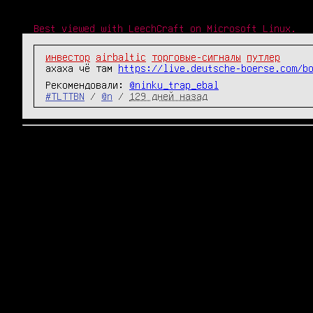
Best viewed with LeechCraft on Microsoft Linux.
инвестор
airbaltic
торговые-сигналы
путлер
ахаха чё там 
https://live.deutsche-boerse.com/b
Рекомендовали:
@ninku_trap_ebal
#TLTTBN
/
@n
/
129 дней назад