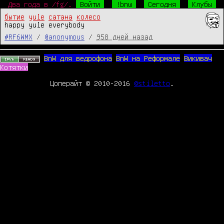
Два года в /fg/.
Войти
!bnw
Сегодня
Клубы
бытие
yule
сатана
колесо
happy yule everybody
#RF6WMX
/
@anonymous
/
958 дней назад
BnW для ведрофона
BnW на Реформале
Викивач
Котятки
Цоперайт © 2010-2016
@stiletto
.