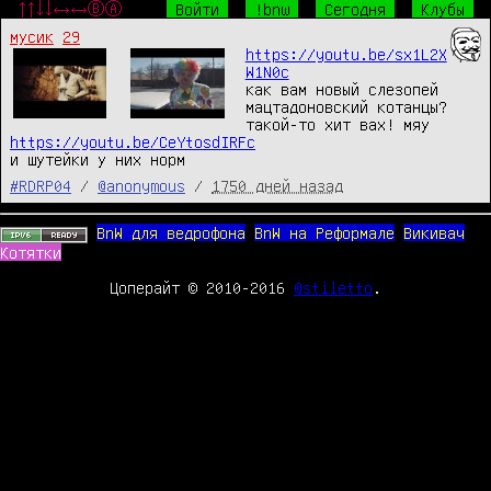
↑↑↓↓←→←→ⒷⒶ
Войти
!bnw
Сегодня
Клубы
мусик
29
https://youtu.be/sx1L2X
W1N0c
как вам новый слезопей 
мацтадоновский котанцы?

https://youtu.be/CeYtosdIRFc
и шутейки у них норм
#RDRP04
/
@anonymous
/
1750 дней назад
BnW для ведрофона
BnW на Реформале
Викивач
Котятки
Цоперайт © 2010-2016
@stiletto
.