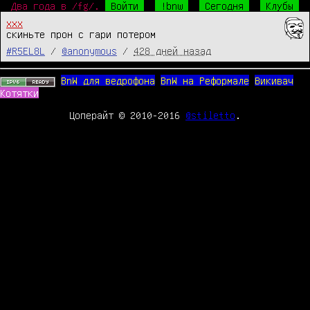
Два года в /fg/.
Войти
!bnw
Сегодня
Клубы
xxx
скиньте прон с гари потером
#R5EL8L
/
@anonymous
/
428 дней назад
BnW для ведрофона
BnW на Реформале
Викивач
Котятки
Цоперайт © 2010-2016
@stiletto
.