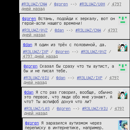
#R3LUWZ/CNW
/
@goren
-->
#R3LUWZ/U0H
/
4797
дней назад
@goren
 Встань, подойди к зеркалу, вот он 
герой-аспи нашего времени!
#R3LUWZ/0VZ
/
@dan
-->
#R3LUWZ/CNW
/
4797
дней назад
@dan
 Я один из трёх с половиной, да.
#R3LUWZ/IXP
/
@goren
-->
#R3LUWZ/0VZ
/
4797 дней назад
@goren
 Сказал бы сразу что ты аутист, а 
бы и не писал тебе.
#R3LUWZ/0IU
/
@dan
-->
#R3LUWZ/IXP
/
4797
дней назад
@dan
 Я сто раз говорил, вообще, обычно 
это первое, что люди обо мне узнают. А 
что? Ты аспифоб дохуя что ли?
#R3LUWZ/L03
/
@goren
-->
#R3LUWZ/0IU
/
4797
дней назад
@goren
 Я заразился аутизмом через 
переписку в интернетике, например.