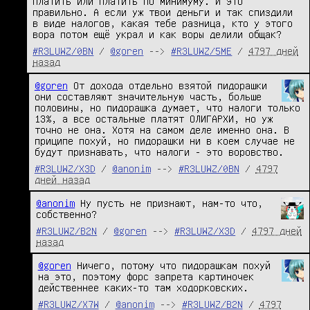
платить или платить по минимуму. И это 
правильно. А если уж твои деньги и так спиздили 
в виде налогов, какая тебе разница, кто у этого 
вора потом ещё украл и как воры делили общак?
#R3LUWZ/0BN
/
@goren
-->
#R3LUWZ/5ME
/
4797 дней
назад
@goren
 От дохода отдельно взятой пидорашки 
они составляют значительную часть, больше 
половины, но пидорашка думает, что налоги только 
13%, а все остальные платят ОЛИГАРХИ, но уж 
точно не она. Хотя на самом деле именно она. В 
приципе похуй, но пидорашки ни в коем случае не 
будут признавать, что налоги - это воровство.
#R3LUWZ/X3D
/
@anonim
-->
#R3LUWZ/0BN
/
4797
дней назад
@anonim
 Ну пусть не признают, нам-то что, 
собственно?
#R3LUWZ/B2N
/
@goren
-->
#R3LUWZ/X3D
/
4797 дней
назад
@goren
 Ничего, потому что пидорашкам похуй 
на это, поэтому форс запрета картиночек 
действеннее каких-то там ходорковских.
#R3LUWZ/X7W
/
@anonim
-->
#R3LUWZ/B2N
/
4797