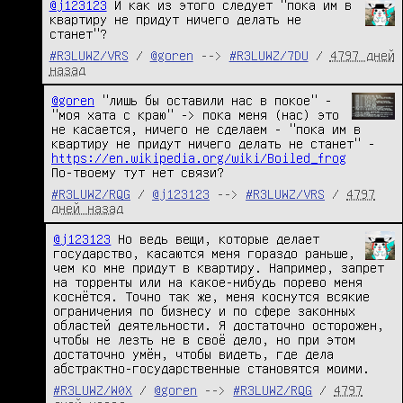
@j123123
 И как из этого следует "пока им в 
квартиру не придут ничего делать не 
станет"?
#R3LUWZ/VRS
/
@goren
-->
#R3LUWZ/7DU
/
4797 дней
назад
@goren
 "лишь бы оставили нас в покое" - 
"моя хата с краю" -> пока меня (нас) это 
не касается, ничего не сделаем - "пока им в 
квартиру не придут ничего делать не станет" -  
https://en.wikipedia.org/wiki/Boiled_frog
По-твоему тут нет связи?
#R3LUWZ/RQG
/
@j123123
-->
#R3LUWZ/VRS
/
4797
дней назад
@j123123
 Но ведь вещи, которые делает 
государство, касаются меня гораздо раньше, 
чем ко мне придут в квартиру. Например, запрет 
на торренты или на какое-нибудь порево меня 
коснётся. Точно так же, меня коснутся всякие 
ограничения по бизнесу и по сфере законных 
областей деятельности. Я достаточно осторожен, 
чтобы не лезть не в своё дело, но при этом 
достаточно умён, чтобы видеть, где дела 
абстрактно-государственные становятся моими.
#R3LUWZ/W0X
/
@goren
-->
#R3LUWZ/RQG
/
4797