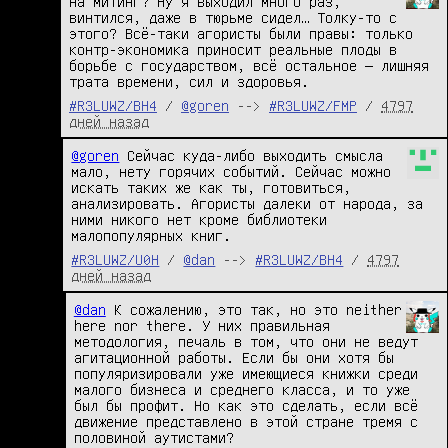
на митинг? Ну я выходил много раз, 
винтился, даже в тюрьме сидел… Толку-то с 
этого? Всё-таки агористы были правы: только 
контр-экономика приносит реальные плоды в 
борьбе с государством, всё остальное — лишняя 
трата времени, сил и здоровья.
#R3LUWZ/BH4
/
@goren
-->
#R3LUWZ/FMP
/
4797
дней назад
@goren
 Сейчас куда-либо выходить смысла 
мало, нету горячих событий. Сейчас можно 
искать таких же как ты, готовиться, 
анализировать. Агористы далеки от народа, за 
ними никого нет кроме библиотеки 
малопопулярных книг.
#R3LUWZ/U0H
/
@dan
-->
#R3LUWZ/BH4
/
4797
дней назад
@dan
 К сожалению, это так, но это neither 
here nor there. У них правильная 
методология, печаль в том, что они не ведут 
агитационной работы. Если бы они хотя бы 
популяризировали уже имеющиеся книжки среди 
малого бизнеса и среднего класса, и то уже 
был бы профит. Но как это сделать, если всё 
движение представлено в этой стране тремя с 
половиной аутистами?