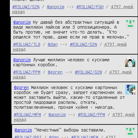
#R3LUWZ/S2N
/
@anonim
-->
#R3LUWZ/FGH
/
4797 дней
назад
@anonim
 Ну давай без абстрактных ситуаций в 
виде миллион лайков или 3 оппозиционера. А 
быть против, не значит что-то делать. "Кто 
решился тот прав, даже если не прав в мелочах."
#R3LUWZ/7L8
/
@dan
-->
#R3LUWZ/S2N
/
4797 дней
назад
@anonim
 Лучше миллион человек с кусками 
картонных коробок.
#R3LUWZ/PPM
/
@goren
-->
#R3LUWZ/S2N
/
4797 дней
назад
@goren
 Миллион человек с кусками картонных 
коробок не будет сразу, запрет картиночек их 
может заставить выйти, какие-то отдаленные от 
простой пидорашки распилы, откаты, 
политзаключенные, прочая хуйня - никогда.
#R3LUWZ/MFM
/
@anonim
-->
#R3LUWZ/PPM
/
4797 дней
назад
@anonim
 "Нечестные" выборы заставили.
#R3LUWZ/R8I
/
@dan
-->
#R3LUWZ/MFM
/
4797