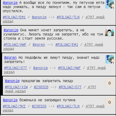
@anonim
 А вообще все по понятиям. Ну петухов епта 
надо унижать, а пизду лизнул - так сам в петухи 
опустился.
#R3LUWZ/EM1
/
@anonim
-->
#R3LUWZ/TLN
/
4797 дней
назад
@anonim
 Она минет хочет запретить, а не 
кунилингус. Лизать пизду не запретят, ибо на том 
стояла и стоит земля русская.
#R3LUWZ/AWF
/
@goren
-->
#R3LUWZ/EM1
/
4797 дней
назад
@goren
 Но педофилы же лижут пизду, значит надо 
запретить!
#R3LUWZ/O7T
/
@anonim
-->
#R3LUWZ/AWF
/
4797 дней
назад
@anonim
#R3LUWZ/XIW
/
@238328
-->
#R3LUWZ/O7T
/
4797
дней назад
@anonim
 боженька не запрещал путина
#R3LUWZ/9KE
/
@238328
-->
#R3LUWZ/TLN
/
4797 дней
назад