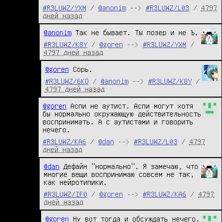
#R3LUWZ/YXM
/
@anonim
-->
#R3LUWZ/L03
/
4797
дней назад
@anonim
 Так не бывает. Ты позер и не Ъ.
#R3LUWZ/K8Y
/
@goren
-->
#R3LUWZ/YXM
/
4797 дней назад
@goren
 Сорь.
#R3LUWZ/6KO
/
@anonim
-->
#R3LUWZ/K8Y
/
4797 дней назад
@goren
 Аспи не аутист. Аспи могут хотя 
бы нормально окружающую действительность 
воспринимать. А с аутистами и говорить 
нечего.
#R3LUWZ/KA6
/
@dan
-->
#R3LUWZ/L03
/
4797
дней назад
@dan
 Дефайн "нормально". Я замечаю, что 
многие вещи воспринимаю совсем не так, 
как нейротипики.
#R3LUWZ/IF0
/
@goren
-->
#R3LUWZ/KA6
/
4797
дней назад
@goren
 Ну вот тогда и обсуждать нечего. 