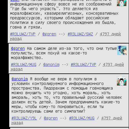
информационную сферу вовсе не из соображений 
"где бы чего украсть". Это делается из 
моралофажских, квазирелигиозных, консервативных 
предрассудков, которыми обладают российские 
политики в силу своего происхождения из быдла, 
говна и грязи.
#R3LUWZ/TVP
/
@goren
-->
#R3LUWZ/SWZ
/
4797 дней
назад
@goren
 На самом деле из-за того, что они тупые 
популисты, всем похуй на какое-то 
моралфажество.
#R3LUWZ/MUG
/
@anonim
-->
#R3LUWZ/TVP
/
4797 дней
назад
@anonim
 Я вообще не верю в популизм в 
условиях контролируемого информационного 
пространства. Пидорахам с помощью говноящика 
можно внушить что угодно, хоть мораль, хоть 
амораль, хоть то, что правильный русский человек 
должен есть детей. Зачем предпринимать какие-то 
меры, чтобы кому-то понравиться, если ты 
контролируешь сами его симпатии?
#R3LUWZ/Y9L
/
@goren
-->
#R3LUWZ/MUG
/
4797 дней
назад