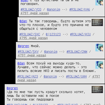
поговорил.
#R3LUWZ/YCO
/
@anonim
-->
#R3LUWZ/KA6
/
4797 дней назад
@dan
 Ты так говоришь, будто аутизм это 
что-то плохое, и будто это причина не 
общаться с человеком
#R3LUWZ/SXC
/
@j123123
-->
#R3LUWZ/0IU
/
4795 дней назад
@goren
 Мной.
#R3LUWZ/5XV
/
@anonim
-->
#R3LUWZ/CNW
/
4797 дней назад
@dan
 Всем похуй на выходы куда-то. 
Лучшее, что сейчас можно делать - это 
пилить всякие НКО и писать посты в бложик.
#R3LUWZ/A23
/
@anonim
-->
#R3LUWZ/U0H
/
4797
дней назад
@goren
>Да по мне так пусть крадут сколько хотят, 
лишь бы оставили нас в покое

Ты говоришь как пидорашка
#R3LUWZ/YVM
/
@j123123
-->
#R3LUWZ/KYO
/
4797 дней