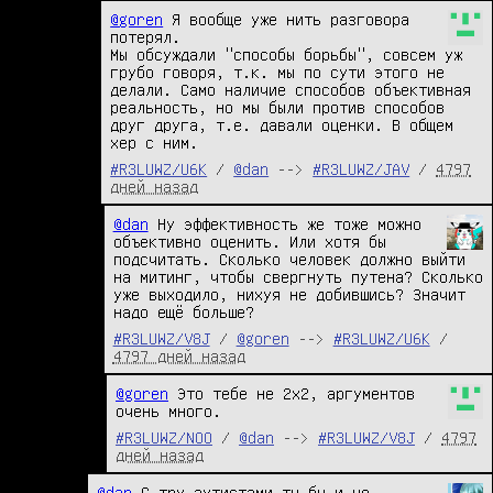
@goren
 Я вообще уже нить разговора 
потерял.

Мы обсуждали "способы борьбы", совсем уж 
грубо говоря, т.к. мы по сути этого не 
делали. Само наличие способов объективная 
реальность, но мы были против способов 
друг друга, т.е. давали оценки. В общем 
хер с ним.
#R3LUWZ/U6K
/
@dan
-->
#R3LUWZ/JAV
/
4797
дней назад
@dan
 Ну эффективность же тоже можно 
объективно оценить. Или хотя бы 
подсчитать. Сколько человек должно выйти 
на митинг, чтобы свергнуть путена? Сколько 
уже выходило, нихуя не добившись? Значит 
надо ещё больше?
#R3LUWZ/V8J
/
@goren
-->
#R3LUWZ/U6K
/
4797 дней назад
@goren
 Это тебе не 2х2, аргументов 
очень много.
#R3LUWZ/NOO
/
@dan
-->
#R3LUWZ/V8J
/
4797
дней назад
@dan
 С тру аутистами ты бы и не 