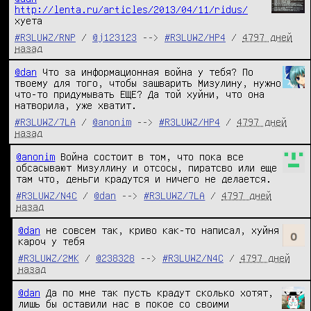
http://lenta.ru/articles/2013/04/11/ridus/
хуета
#R3LUWZ/RNP
/
@j123123
-->
#R3LUWZ/HP4
/
4797 дней
назад
@dan
 Что за информационная война у тебя? По 
твоему для того, чтобы зашварить Мизулину, нужно 
что-то придумывать ЕЩЕ? Да той хуйни, что она 
натворила, уже хватит.
#R3LUWZ/7LA
/
@anonim
-->
#R3LUWZ/HP4
/
4797 дней
назад
@anonim
 Война состоит в том, что пока все 
обсасывают Мизуллину и отсосы, пиратсво или еще 
там что, деньги крадутся и ничего не делается.
#R3LUWZ/N4C
/
@dan
-->
#R3LUWZ/7LA
/
4797 дней
назад
@dan
 не совсем так, криво как-то написал, хуйня 
кароч у тебя
#R3LUWZ/2MK
/
@238328
-->
#R3LUWZ/N4C
/
4797 дней
назад
@dan
 Да по мне так пусть крадут сколько хотят, 
лишь бы оставили нас в покое со своими 