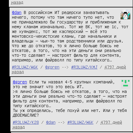
назад
@dan
 В российском ИТ редерски захватывать 
нечего, потому что там ничего тупо нет, что 
не принадлежало бы государству и приближеным к 
нему кланам изначально. Тот же ВК, тот же 1с, тот 
же хуяндекс, тот же касперский — всё это 
ментовско-чекистские кланы, где начальники и 
владельцы — чьи-то там родственники или друзья. 
Что же до откатов, то я лично больше боюсь не 
откатов, а того, что на эти деньги они реально 
что-то сделают — настроят фильтр для контента, 
например, или файрволл по типу китайского…
#R3LUWZ/W6K
/
@goren
-->
#R3LUWZ/KMJ
/
4797 дней
назад
@goren
 Если ты назвал 4-5 крупных компаний, 
это не значит что это весь ИТ.

>я лично больше боюсь не откатов, а того, что на 
эти деньги они реально что-то сделают — настроят 
фильтр для контента, например, или файрволл по 
типу китайского…

Ты уж определись, тебе похуй или нет. Или у тебя 
ДВОЕМЫСЛИЕ?
#R3LUWZ/K28
/
@dan
-->
#R3LUWZ/W6K
/
4797 дней
назад