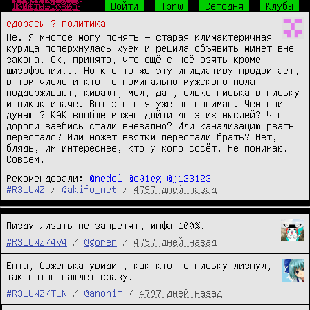
Ш̴̴̜̥͍͕̼̙̱͙͎͍̘̀̐̔́̾̃͒̈̔̎́́͜р̧̛̺͖͖̯̖ͧͤ͋̅̽ͧ̈̐̽̆̐͋ͤͦͬ͛̃̑͞͞и̒ͥͤͯ͂ͣ̐̉̑ͫ̉̑҉̛͏̸̻͕͇͚̤͕̯̱̳͉ͅф̴̴̡̟̞͙̙̻͍̦͔̤̞̔̓́̍͗̚͢͞ͅт̨̐ͫ̂͊̄̃ͥͪ͏̫̺͍̞̼͈̩̥̜͔͜͜ы̸̴̱̺̼̠̦͍͍͍̱̖͔̖̱͉̅͑͌͒ͫ͒̀ͥ͐ͤ̅͘̕.̵̴̡̭̼̮͖͈̙͖͖̲̮̬͍͙̼̯̦̮̮ͦ̆̀̑̌ͮͧͣͯ̔̂́͟г͌ͮ̏̈͂ͯ̚҉̛̙̬̘̲̗͇͕̠̙͙̼̩͚̀͘͞ͅо̷̥̯̘̓ͤ̽͒̋̉̀̂̄̒̓̊ͨ͛́̌ͤ̂̀͠в̶̒͒̓̏̓̚҉̛̙̘̺̰̮̼̟̼̥̟̘̠̜͜н̸̷̸̲̝͈͙̰̟̻̟̰̜̟̗͎̻̻͍̿̔̃ͨ͑о̔̀̋ͫ̇̿̐ͫ͌͗ͩ҉̨̜̙̙͈͍̮̮̼̙̘̞̕͜͡
Войти
!bnw
Сегодня
Клубы
едорасы
?
политика
Не. Я многое могу понять — старая климактеричная
курица поперхнулась хуем и решила объявить минет вне
закона. Ок, принято, что ещё с неё взять кроме
шизофрении... Но кто-то же эту инициативу продвигает,
в том числе и кто-то номинально мужского пола —
поддерживают, кивают, мол, да ,только писька в письку
и никак иначе. Вот этого я уже не понимаю. Чем они
думают? КАК вообще можно дойти до этих мыслей? Что
дороги заебись стали внезапно? Или канализацию рвать
перестало? Или может взятки перестали брать? Нет,
блядь, им интереснее, кто у кого сосёт. Не понимаю.
Совсем.
Рекомендовали:
@nedel
@o01eg
@j123123
#R3LUWZ
/
@akifo_net
/
4797 дней назад
Пизду лизать не запретят, инфа 100%.
#R3LUWZ/4V4
/
@goren
/
4797 дней назад
Епта, боженька увидит, как кто-то письку лизнул, 
так потоп нашлет сразу.
#R3LUWZ/TLN
/
@anonim
/
4797 дней назад