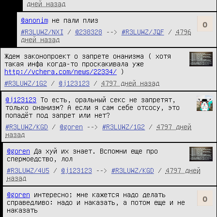
дней назад
@anonim
 не пали плиз
#R3LUWZ/NXI
/
@238328
-->
#R3LUWZ/JQF
/
4796
дней назад
Ждем законопроект о запрете онанизма ( хотя 
такая инфа когда-то проскакивала уже 
http://vchera.com/news/22334/
 )
#R3LUWZ/1G2
/
@j123123
/
4797 дней назад
@j123123
 То есть, оральный секс не запретят, 
только онанизм? А если я сам себе отсосу, это 
попадёт под запрет или нет?
#R3LUWZ/KGD
/
@goren
-->
#R3LUWZ/1G2
/
4797 дней
назад
@goren
 Да хуй их знает. Вспомни еще про 
спермоедство, лол
#R3LUWZ/4U5
/
@j123123
-->
#R3LUWZ/KGD
/
4797 дней
назад
@goren
 интересно; мне кажется надо делать 
справедливо: надо и наказать, а потом еще и не 
наказать