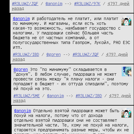
#R3LUWZ/JQF
/
@anonim
-->
#R3LUWZ/97K
/
4797 дней
назад
@anonim
 И работодатель не платит, или платит 
по минимуму. И магазины, если есть хоть 
какая-то возможность, наябывают государство с 
налогами. У пидорашки сейчас бОльшая часть 
бюджета не от частных компаний, а от 
полугосударственных типа Газпром, Лукойл, РАО ЕЭС 
итп.
#R3LUWZ/IBD
/
@goren
-->
#R3LUWZ/JQF
/
4797 дней
назад
@goren
 Это "по минимуму" складывается в 
"дохуя". В любом случае, пидорашка не может 
провести связь между "я плачу налоги - они 
попадают в бюджет - их оттуда спиздили", поэтому 
ей похуй на это.
#R3LUWZ/5ME
/
@anonim
-->
#R3LUWZ/IBD
/
4797 дней
назад
@anonim
 Отдельно взятой пидорашке может быть 
похуй на налоги, потому что от дохода 
отдельно взятой пидорашки они не составляют 
значительной части. Те, кому не похуй на налоги, 
стараются предпринимать разные меры, чтобы их не 