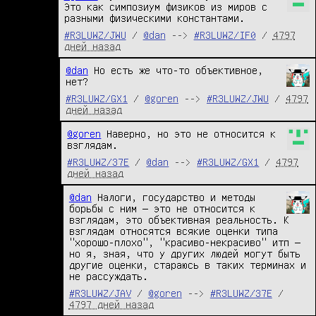
Это как симпозиум физиков из миров с 
разными физическими константами.
#R3LUWZ/JWU
/
@dan
-->
#R3LUWZ/IF0
/
4797
дней назад
@dan
 Но есть же что-то объективное, 
нет?
#R3LUWZ/GX1
/
@goren
-->
#R3LUWZ/JWU
/
4797
дней назад
@goren
 Наверно, но это не относится к 
взглядам.
#R3LUWZ/37E
/
@dan
-->
#R3LUWZ/GX1
/
4797
дней назад
@dan
 Налоги, государство и методы 
борьбы с ним — это не относится к 
взглядам, это объективная реальность. К 
взглядам относятся всякие оценки типа 
"хорошо-плохо", "красиво-некрасиво" итп — 
но я, зная, что у других людей могут быть 
другие оценки, стараюсь в таких терминах и 
не рассуждать.
#R3LUWZ/JAV
/
@goren
-->
#R3LUWZ/37E
/
4797 дней назад