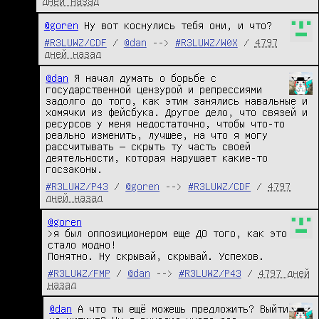
дней назад
@goren
 Ну вот коснулись тебя они, и что?
#R3LUWZ/CDF
/
@dan
-->
#R3LUWZ/W0X
/
4797
дней назад
@dan
 Я начал думать о борьбе с 
государственной цензурой и репрессиями 
задолго до того, как этим занялись навальные и 
хомячки из фейсбука. Другое дело, что связей и 
ресурсов у меня недостаточно, чтобы что-то 
реально изменить, лучшее, на что я могу 
рассчитывать — скрыть ту часть своей 
деятельности, которая нарушает какие-то 
госзаконы.
#R3LUWZ/P43
/
@goren
-->
#R3LUWZ/CDF
/
4797
дней назад
@goren
>я был оппозиционером еще ДО того, как это 
стало модно!

Понятно. Ну скрывай, скрывай. Успехов.
#R3LUWZ/FMP
/
@dan
-->
#R3LUWZ/P43
/
4797 дней
назад
@dan
 А что ты ещё можешь предложить? Выйти 