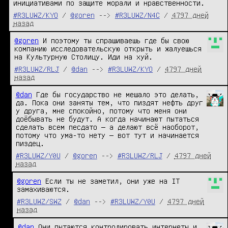
инициативами по защите морали и нравственности.
#R3LUWZ/KYO
/
@goren
-->
#R3LUWZ/N4C
/
4797 дней
назад
@goren
 И поэтому ты спрашиваешь где бы свою 
компанию исследовательскую открыть и жалуешься 
на Культурную Столицу. Иди на хуй.
#R3LUWZ/RLJ
/
@dan
-->
#R3LUWZ/KYO
/
4797 дней
назад
@dan
 Где бы государство не мешало это делать, 
да. Пока они заняты тем, что пиздят нефть друг 
у друга, мне спокойно, потому что меня они 
доёбывать не будут. А когда начинают пытаться 
сделать всем песдато — а делают всё наоборот, 
потому что ума-то нету — вот тут и начинается 
пиздец.
#R3LUWZ/Y0U
/
@goren
-->
#R3LUWZ/RLJ
/
4797 дней
назад
@goren
 Если ты не заметил, они уже на IT 
замахиваются.
#R3LUWZ/SWZ
/
@dan
-->
#R3LUWZ/Y0U
/
4797 дней
назад
@dan
 Они пытаются контролировать интернеты и 