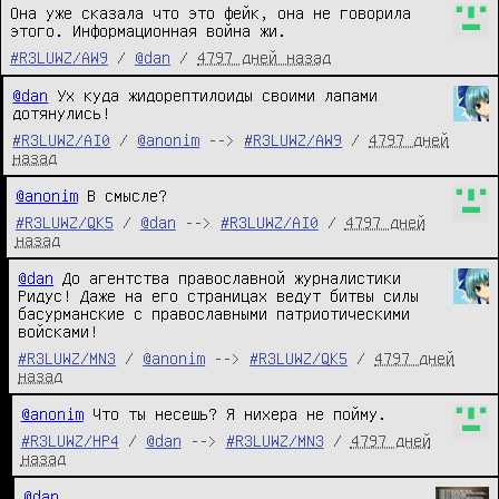
Она уже сказала что это фейк, она не говорила 
этого. Информационная война жи.
#R3LUWZ/AW9
/
@dan
/
4797 дней назад
@dan
 Ух куда жидорептилоиды своими лапами 
дотянулись!
#R3LUWZ/AI0
/
@anonim
-->
#R3LUWZ/AW9
/
4797 дней
назад
@anonim
 В смысле?
#R3LUWZ/QK5
/
@dan
-->
#R3LUWZ/AI0
/
4797 дней
назад
@dan
 До агентства православной журналистики 
Ридус! Даже на его страницах ведут битвы силы 
басурманские с православными патриотическими 
войсками!
#R3LUWZ/MN3
/
@anonim
-->
#R3LUWZ/QK5
/
4797 дней
назад
@anonim
 Что ты несешь? Я нихера не пойму.
#R3LUWZ/HP4
/
@dan
-->
#R3LUWZ/MN3
/
4797 дней
назад
@dan