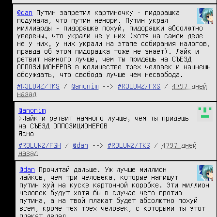
@dan
 Путин запретил картиночку - пидорашка 
подумала, что путин ненорм. Путин украл 
миллиарды - пидорашке похуй, пидорашки абсолютно 
уверены, что украли не у них (хотя на самом деле 
не у них, у них украли на этапе собирания налогов, 
правда об этом пидорашка тоже не знает). Лайк и 
ретвит намного лучше, чем ты придешь на СЪЕЗД 
ОППОЗИЦИОНЕРОВ в количестве трех человек и начнешь 
обсуждать, что свобода лучше чем несвобода.
#R3LUWZ/TKS
/
@anonim
-->
#R3LUWZ/FXS
/
4797 дней
назад
@anonim
>Лайк и ретвит намного лучше, чем ты придешь 
на СЪЕЗД ОППОЗИЦИОНЕРОВ

Ясно
#R3LUWZ/FGH
/
@dan
-->
#R3LUWZ/TKS
/
4797 дней
назад
@dan
 Прочитай дальше. Уж лучше миллион 
лайков, чем три человека, которые напишут 
путин хуй на куске картонной коробке. Эти миллион 
человек будут хотя бы в случае чего против 
путина, а на твой плакат будет абсолютно похуй 
всем, кроме тех трех человек, с которыми ты этот 
плакат делал.