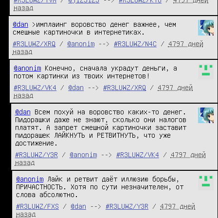
назад
@dan
 >имплаинг воровство денег важнее, чем 
смешные картиночки в интернетиках.
#R3LUWZ/XRQ
/
@anonim
-->
#R3LUWZ/N4C
/
4797 дней
назад
@anonim
 Конечно, сначала украдут деньги, а 
потом картинки из твоих интернетов!
#R3LUWZ/VK4
/
@dan
-->
#R3LUWZ/XRQ
/
4797 дней
назад
@dan
 Всем похуй на воровство каких-то денег. 
Пидорашки даже не знают, сколько они налогов 
платят. А запрет смешной картиночки заставит 
пидорашек ЛАЙКНУТЬ и РЕТВИТНУТЬ, что уже 
достижение.
#R3LUWZ/Y3R
/
@anonim
-->
#R3LUWZ/VK4
/
4797 дней
назад
@anonim
 Лайк и ретвит даёт иллюзию борьбы, 
ПРИЧАСТНОСТЬ. Хотя по сути незначителен, от 
слова абсолютно.
#R3LUWZ/FXS
/
@dan
-->
#R3LUWZ/Y3R
/
4797 дней
назад