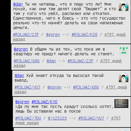
@dan
 Ты не читаешь, что я пишу что ли? Мне 
похуй, как они там делят свой "бюджет" и кто 
там у кого что увёл, распилил или откатил. 
Единственное, чего я боюсь — это что государство 
реально что-то начнёт делать на свои напизженые 
деньги.
#R3LUWZ/ZJP
/
@goren
-->
#R3LUWZ/K28
/
4797 дней
назад
@goren
 В общем ты из тех, что пока им в 
квартиру не придут ничего делать не станет.
#R3LUWZ/68G
/
@dan
-->
#R3LUWZ/ZJP
/
4797 дней
назад
@dan
 Хуй знает откуда ты высосал такой 
вывод.
#R3LUWZ/VU7
/
@goren
-->
#R3LUWZ/68G
/
4797 дней
назад
@goren
#R3LUWZ/KYO
>Да по мне так пусть крадут сколько хотят, 
лишь бы оставили нас в покое
#R3LUWZ/7DU
/
@j123123
-->
#R3LUWZ/VU7
/
4797
дней назад