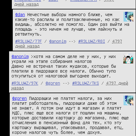
дней назад
@dan
 Нечестные выборы намного ближе, чем 
какие-то распилы и политзаключенные, но как 
видишь, абсолютно не помогло. Один раз выйти на 
площадь - это ничем не лучше, чем лайкнуть и 
ретвитнуть.
#R3LUWZ/77F
/
@anonim
-->
#R3LUWZ/R8I
/
4797
дней назад
@anonim
 >хотя на самом деле не у них, у них 
украли на этапе собирания налогов

Давно не встречал таких мудаков, которые бы 
платили в пидорашке все налоги. Обычно тупо 
откупиться от налоговой выгоднее выходит.
#R3LUWZ/97K
/
@goren
-->
#R3LUWZ/TKS
/
4797 дней
назад
@goren
 Пидорашки не платят налоги, за них 
платит работодатель, пидорашки даже об этом 
не знают. А потом они идут в магазин и платят 
НДС, плюс еще все налоги от пошлин на машины, 
которые доставили картошку до магазина, плюс еще 
отчисления в пенсионный фонд для тех, кто эту 
картошку выращивал, упаковывал, продавал, етц, 
короче налогов чуть более, чем дохуя.