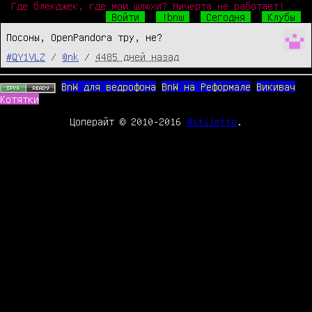
Где блекджек, где мои шлюхи? Ничерта не работает!
Войти
!bnw
Сегодня
Клубы
Посоны, OpenPandora тру, не?
#QY1VLZ
/
@nk
/
4485 дней назад
BnW для ведрофона
BnW на Реформале
Викивач
Котятки
Цоперайт © 2010-2016
@stiletto
.