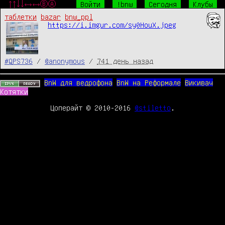
↑↑↓↓←→←→ⒷⒶ
Войти
!bnw
Сегодня
Клубы
таблетки
bazar
bnw_ppl
https://i.imgur.com/sy0HouX.jpeg
#QPS736
/
@anonymous
/
741 день назад
BnW для ведрофона
BnW на Реформале
Викивач
Котятки
Цоперайт © 2010-2016
@stiletto
.