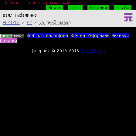
Имбирь - твой спиритический овощ.
Войти
!bnw
Сегодня
Клубы
взял Рыбалкино
#QPIZWF
/
@z
/
76 дней назад
BnW для ведрофона
BnW на Реформале
Викивач
Котятки
Цоперайт © 2010-2016
@stiletto
.