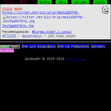
↑↑↓↓←→←→ⒷⒶ
Войти
!bnw
Сегодня
Клубы
крісы
жыды
https://nitter.net/pic/orig/media%2FHD-
Zes9awAA70Yq.jpg
Рекомендовали:
@kurma_pidor_i_sosal
#PZU2EB
/
@anonymous
/
138 дней назад
BnW для ведрофона
BnW на Реформале
Викивач
Котятки
Цоперайт © 2010-2016
@stiletto
.