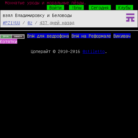
Мохнатые уроды и моральные пёзды.
Войти
!bnw
Сегодня
Клубы
взял Владимировку и Беловоды
#PZ1YUU
/
@z
/
437 дней назад
BnW для ведрофона
BnW на Реформале
Викивач
Котятки
Цоперайт © 2010-2016
@stiletto
.