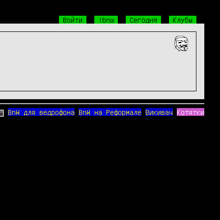
Войти
!bnw
Сегодня
Клубы
BnW для ведрофона
BnW на Реформале
Викивач
Котятки