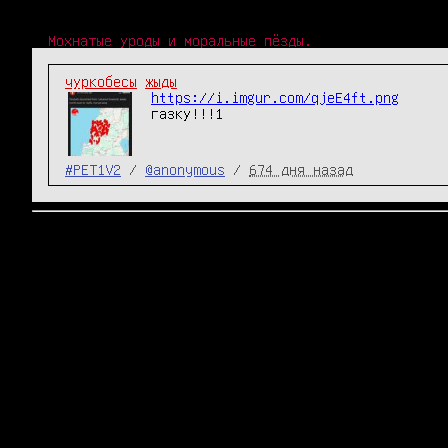
Мохнатые уроды и моральные пёзды.
чуркобесы
жыды
https://i.imgur.com/qjeE4ft.png
газку!!!1
#PET1V2
/
@anonymous
/
674 дня назад