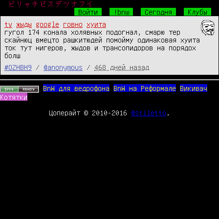
ビリャチピスデツナフイ
Войти
!bnw
Сегодня
Клубы
tv
жыды
google
говно
хуита
гугол 174 конала холявных подогнал, смарю тер 
скайнюц вмецто рашкитюдей помойму одинаковая хуита 
ток тут нигеров, жыдов и трансопидоров на порядох 
болш
#OZHBH9
/
@anonymous
/
468 дней назад
BnW для ведрофона
BnW на Реформале
Викивач
Котятки
Цоперайт © 2010-2016
@stiletto
.